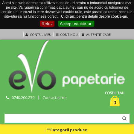
Acest site web doreste sa utilizeze cookie-uri pentru a imbunatati navigarea dvs.
pe site. Va rugam sa confirmati daca sunteti sau nu de acord cu folosirea de
cookie-uri. In cazul in care dezactivati cookie-urile, este posibil ca unele zone ale
site-ului sa nu functioneze corect.
Click aici pentru detalii despre cookie-uri.
Refuz
Accept cookie-uri
CONTUL MEU
CONT NOU
AUTENTIFICARE
COSUL TAU
0740.200.239
Contactati-ne
0
Categorii produse