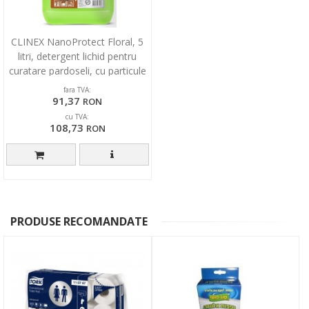
CLINEX NanoProtect Floral, 5
litri, detergent lichid pentru
curatare pardoseli, cu particule
silicon
fara TVA:
91,37
RON
cu TVA:
108,73
RON
PRODUSE RECOMANDATE