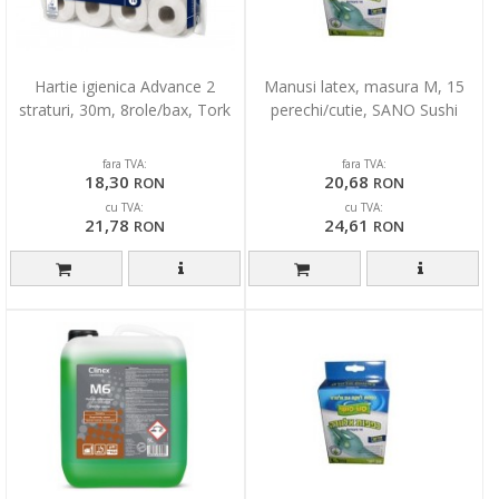
Hartie igienica Advance 2
Manusi latex, masura M, 15
straturi, 30m, 8role/bax, Tork
perechi/cutie, SANO Sushi
fara TVA:
fara TVA:
18,30
20,68
RON
RON
cu TVA:
cu TVA:
21,78
24,61
RON
RON