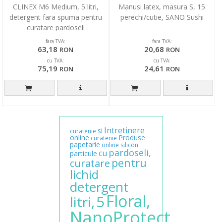
CLINEX M6 Medium, 5 litri,
Manusi latex, masura S, 15
detergent fara spuma pentru
perechi/cutie, SANO Sushi
curatare pardoseli
fara TVA:
fara TVA:
63,18
20,68
RON
RON
cu TVA:
cu TVA:
75,19
24,61
RON
RON
Intretinere
si
curatenie
online
Produse
curatenie
papetarie
online
silicon
pardoseli,
cu
particule
pentru
curatare
lichid
detergent
Floral,
5
litri,
NanoProtect