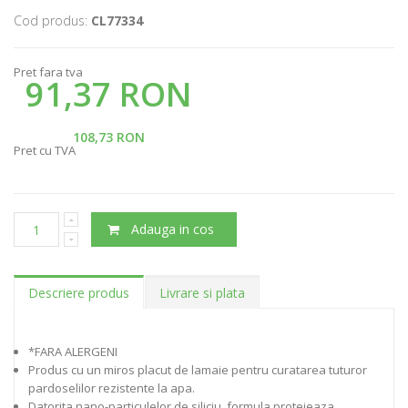
Cod produs:
CL77334
Pret fara tva
91,37 RON
108,73 RON
Pret cu TVA
Adauga in cos
Descriere produs
Livrare si plata
*FARA ALERGENI
Produs cu un miros placut de lamaie pentru curatarea tuturor
pardoselilor rezistente la apa.
Datorita nano-particulelor de siliciu, formula protejeaza