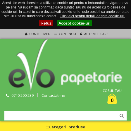
Acest site web doreste sa utilizeze cookie-uri pentru a imbunatati navigarea dvs.
pe site. Va rugam sa confirmati daca sunteti sau nu de acord cu folosirea de
cookie-uri. In cazul in care dezactivati cookie-urile, este posibil ca unele zone ale
site-ului sa nu functioneze corect.
Click aici pentru detalii despre cookie-uri.
Refuz
Accept cookie-uri
CONTUL MEU
CONT NOU
AUTENTIFICARE
COSUL TAU
0740.200.239
Contactati-ne
0
Categorii produse