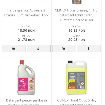
Hartie igienica Advance 2
CLINEX Floral Breeze, 1 litru,
straturi, 30m, 8role/bax, Tork
detergent lichid pentru
curatarea pardoselilor
fara TVA:
fara TVA:
18,30
16,83
RON
RON
cu TVA:
cu TVA:
21,78
20,03
RON
RON
Detergent pentru pardoseli
CLINEX Floral Citro, 5 litri,