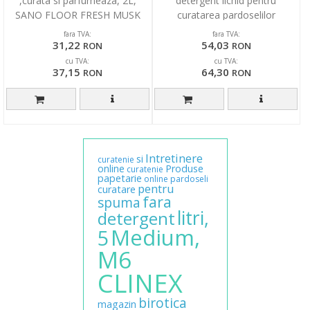
,curata si parfumeaza, 2L,
detergent lichid pentru
SANO FLOOR FRESH MUSK
curatarea pardoselilor
fara TVA:
fara TVA:
31,22
54,03
RON
RON
cu TVA:
cu TVA:
37,15
64,30
RON
RON
Intretinere
si
curatenie
online
Produse
curatenie
papetarie
online
pardoseli
pentru
curatare
fara
spuma
litri,
detergent
Medium,
5
M6
CLINEX
birotica
magazin