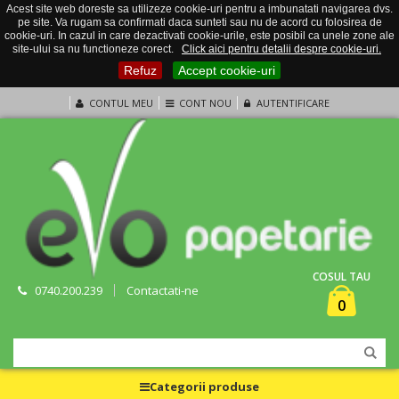
Acest site web doreste sa utilizeze cookie-uri pentru a imbunatati navigarea dvs.
pe site. Va rugam sa confirmati daca sunteti sau nu de acord cu folosirea de
cookie-uri. In cazul in care dezactivati cookie-urile, este posibil ca unele zone ale
site-ului sa nu functioneze corect.
Click aici pentru detalii despre cookie-uri.
Refuz
Accept cookie-uri
CONTUL MEU
CONT NOU
AUTENTIFICARE
COSUL TAU
0740.200.239
Contactati-ne
0
Categorii produse