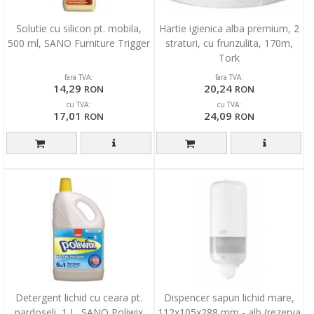
Solutie cu silicon pt. mobila,
Hartie igienica alba premium, 2
500 ml, SANO Furniture Trigger
straturi, cu frunzulita, 170m,
Tork
fara TVA:
fara TVA:
14,29
20,24
RON
RON
cu TVA:
cu TVA:
17,01
24,09
RON
RON
Detergent lichid cu ceara pt.
Dispencer sapun lichid mare,
pardoseli, 1 L, SANO Poliwix
112x105x288 mm - alb (rezerva