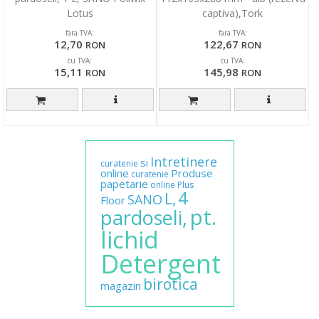
Lotus
captiva),Tork
fara TVA:
fara TVA:
12,70
122,67
RON
RON
cu TVA:
cu TVA:
15,11
145,98
RON
RON
Intretinere
si
curatenie
online
Produse
curatenie
papetarie
online
Plus
4
L,
SANO
Floor
pt.
pardoseli,
lichid
Detergent
birotica
magazin