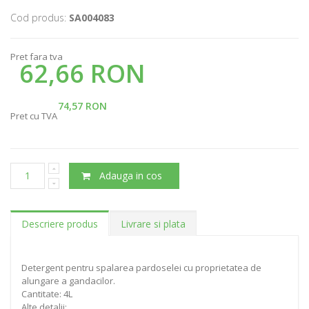
Cod produs:
SA004083
Pret fara tva
62,66 RON
74,57 RON
Pret cu TVA
Adauga in cos
Descriere produs
Livrare si plata
Detergent pentru spalarea pardoselei cu proprietatea de
alungare a gandacilor.
Cantitate: 4L
Alte detalii: