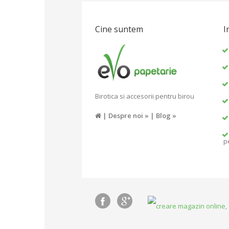
Cine suntem
I
Birotica si accesorii pentru birou
|
Despre noi »
|
Blog »
p