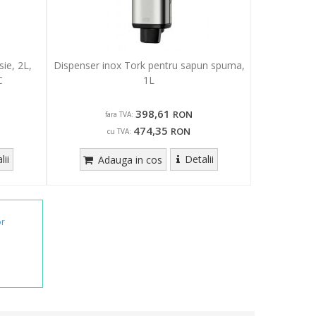
ie, 2L,
Dispenser inox Tork pentru sapun spuma,
C
1L
398,61
RON
fara TVA:
474,35
RON
cu TVA:
lii
Detalii
Adauga in cos
or