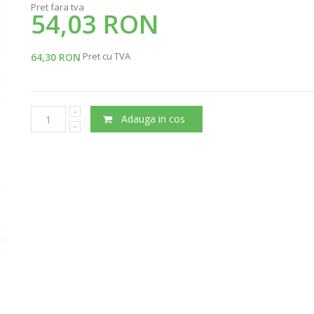
Pret fara tva
54,03 RON
Pret cu TVA
64,30 RON
Adauga in cos