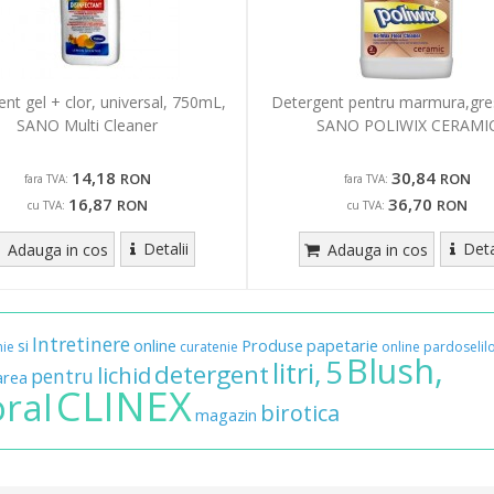
nt gel + clor, universal, 750mL,
Detergent pentru marmura,gres
SANO Multi Cleaner
SANO POLIWIX CERAMI
14,18
30,84
RON
RON
fara TVA:
fara TVA:
16,87
36,70
RON
RON
cu TVA:
cu TVA:
Detalii
Deta
Adauga in cos
Adauga in cos
Intretinere
si
online
Produse
papetarie
nie
curatenie
online
pardoselil
Blush,
5
litri,
detergent
lichid
pentru
area
CLINEX
oral
birotica
magazin