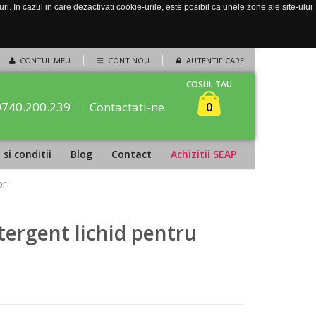
. In cazul in care dezactivati cookie-urile, este posibil ca unele zone ale site-ului
CONTUL MEU
CONT NOU
AUTENTIFICARE
COSUL TAU
0740.200.239
Contactati-ne
0
si conditii
Blog
Contact
Achizitii SEAP
or
etergent lichid pentru