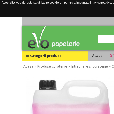
Acest site web doreste sa utilizeze cookie-uri pentru a imbunatati navigarea dvs. pe
Acasa
Of
Categorii produse
Acasa
» Produse curatenie
» Intretinere si curatenie
» C