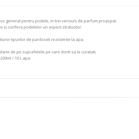
uz general pentru podele, in trei versiuni de parfum proaspat.
 si confera podelelor un aspect stralucitor.
tuturor tipurilor de pardoseli rezistente la apa.
arie de pe suprafetele pe care doriti sa le curatati.
200ml / 10 L apa.