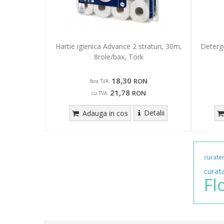
Hartie igienica Advance 2 straturi, 30m,
Deterge
8role/bax, Tork
18,30
RON
fara TVA:
21,78
RON
cu TVA:
Detalii
Adauga in cos
curate
curat
Fl