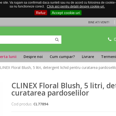
 site. Va rugam sa confirmati daca sunteti sau nu de acord cu folosirea de cookie-uri
sa nu functioneze corect.
Click aici pentru detalii despre cookie-uri.
Refuz
Accept cookie-uri
BINE ATI VENIT!
erta lunii
Despre noi
Cum cumpar?
Livrare
Termeni 
LINEX Floral Blush, 5 litri, detergent lichid pentru curatarea pardoselil
CLINEX Floral Blush, 5 litri, d
curatarea pardoselilor
Cod produs:
CL77894