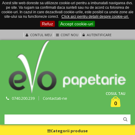
Acest site web doreste sa utilizeze cookie-uri pentru a imbunatati navigarea dvs.
pe site. Va rugam sa confirmati daca sunteti sau nu de acord cu folosirea de
cookie-uri. In cazul in care dezactivati cookie-urile, este posibil ca unele zone ale
site-ului sa nu functioneze corect.
Click aici pentru detalii despre cookie-uri.
Refuz
Accept cookie-uri
CONTUL MEU
CONT NOU
AUTENTIFICARE
COSUL TAU
0740.200.239
Contactati-ne
0
Categorii produse