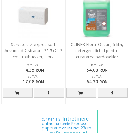
Servetele Z expres soft
CLINEX Floral Ocean, 5 litri,
Advanced 2 straturi, 25,5x21.2
detergent lichid pentru
cm, 180buc/set, Tork
curatarea pardoselilor
fara TVA:
fara TVA:
14,35
54,03
RON
RON
cu TVA:
cu TVA:
17,08
64,30
RON
RON
Intretinere
si
curatenie
online
Produse
curatenie
papetarie
23cm
online
rec.