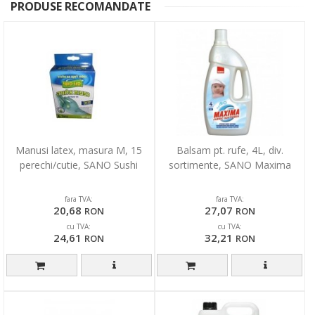
PRODUSE RECOMANDATE
Manusi latex, masura M, 15
Balsam pt. rufe, 4L, div.
perechi/cutie, SANO Sushi
sortimente, SANO Maxima
fara TVA:
fara TVA:
20,68
27,07
RON
RON
cu TVA:
cu TVA:
24,61
32,21
RON
RON