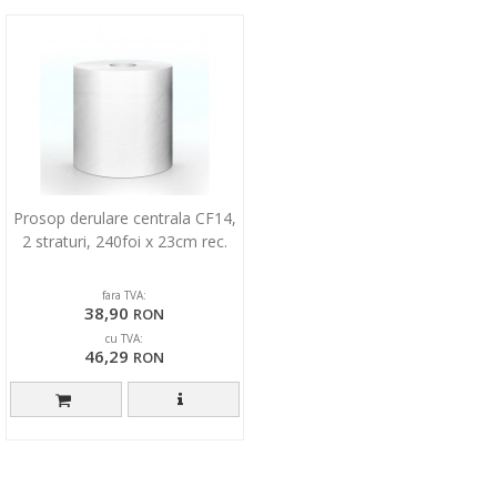
Prosop derulare centrala CF14,
2 straturi, 240foi x 23cm rec.
fara TVA:
38,90
RON
cu TVA:
46,29
RON