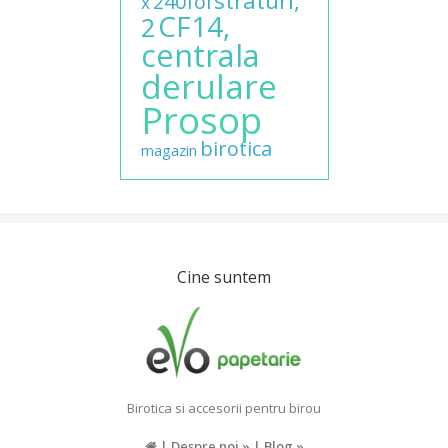
straturi,
240foi
x
CF14,
2
centrala
derulare
Prosop
birotica
magazin
Cine suntem
Birotica si accesorii pentru birou
|
Despre noi »
|
Blog »