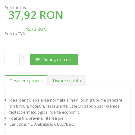
Pret fara tva
37,92 RON
45,13 RON
Pret cu TVA
Adauga in cos
Descriere produs
Livrare si plata
Ideal pentru spalarea normala a mainilor in grupurile sanitare
din birouri, hoteluri, restaurante. Este un sapun usor cremos,
testat dermatologic si foarte economic.
Foarte fin, previne iritarea pielii.
Cantitate: 1 L. Ambalare: 6 buc./bax.