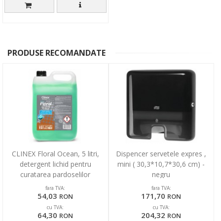
PRODUSE RECOMANDATE
CLINEX Floral Ocean, 5 litri,
Dispencer servetele expres ,
detergent lichid pentru
mini ( 30,3*10,7*30,6 cm) -
curatarea pardoselilor
negru
fara TVA:
fara TVA:
54,03
171,70
RON
RON
cu TVA:
cu TVA:
64,30
204,32
RON
RON