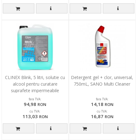
CLINEX Blink, 5 litri, solutie cu
Detergent gel + clor, universal,
alcool pentru curatare
750mL, SANO Multi Cleaner
suprafete impermeabile
fara TVA:
fara TVA:
94,98
14,18
RON
RON
cu TVA:
cu TVA:
113,03
16,87
RON
RON