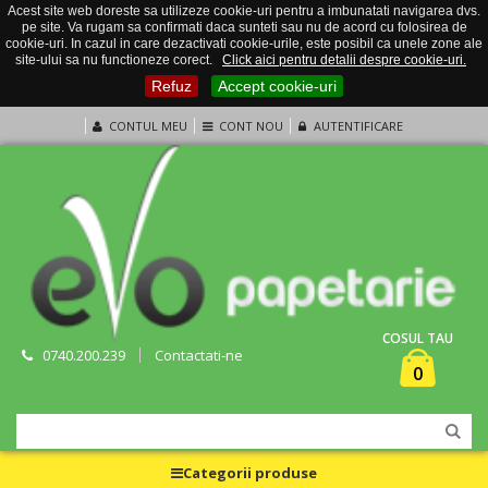
Acest site web doreste sa utilizeze cookie-uri pentru a imbunatati navigarea dvs.
pe site. Va rugam sa confirmati daca sunteti sau nu de acord cu folosirea de
cookie-uri. In cazul in care dezactivati cookie-urile, este posibil ca unele zone ale
site-ului sa nu functioneze corect.
Click aici pentru detalii despre cookie-uri.
Refuz
Accept cookie-uri
CONTUL MEU
CONT NOU
AUTENTIFICARE
COSUL TAU
0740.200.239
Contactati-ne
0
Categorii produse