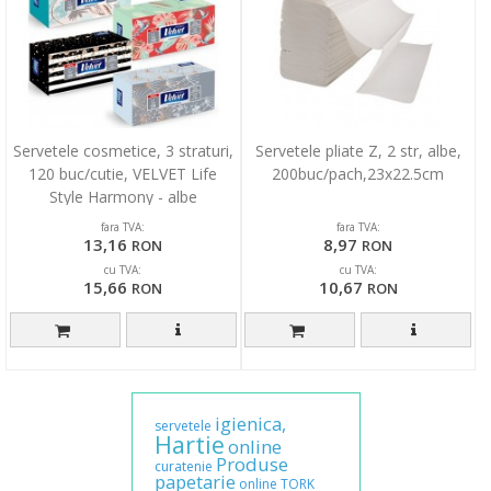
Servetele cosmetice, 3 straturi,
Servetele pliate Z, 2 str, albe,
120 buc/cutie, VELVET Life
200buc/pach,23x22.5cm
Style Harmony - albe
fara TVA:
fara TVA:
13,16
8,97
RON
RON
cu TVA:
cu TVA:
15,66
10,67
RON
RON
igienica,
servetele
Hartie
online
Produse
curatenie
papetarie
online
TORK