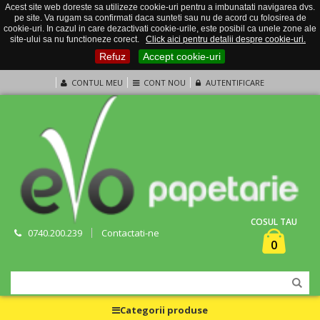
Acest site web doreste sa utilizeze cookie-uri pentru a imbunatati navigarea dvs.
pe site. Va rugam sa confirmati daca sunteti sau nu de acord cu folosirea de
cookie-uri. In cazul in care dezactivati cookie-urile, este posibil ca unele zone ale
site-ului sa nu functioneze corect.
Click aici pentru detalii despre cookie-uri.
Refuz
Accept cookie-uri
CONTUL MEU
CONT NOU
AUTENTIFICARE
COSUL TAU
0740.200.239
Contactati-ne
0
Categorii produse