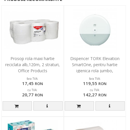
Prosop rola maxi hartie
Dispencer TORK Elevation
reciclata alb,120m, 2 straturi,
SmartOne, pentru hartie
Office Products
igienica rola jumbo,
268x269x157mm - alb
fara TVA:
fara TVA:
17,45
119,55
RON
RON
cu TVA:
cu TVA:
20,77
142,27
RON
RON