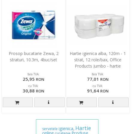
Prosop bucatarie Zewa, 2
Hartie igienica alba, 120m - 1
straturi, 10.3m, 4buc/set
strat, 12 role/bax, Office
Products Jumbo - hartie
reciclata
fara TVA:
fara TVA:
25,95
77,01
RON
RON
cu TVA:
cu TVA:
30,88
91,64
RON
RON
Hartie
igienica,
servetele
online
Produse
curatenie