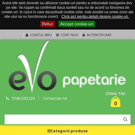
Acest site web doreste sa utilizeze cookie-uri pentru a imbunatati navigarea dvs.
pe site. Va rugam sa confirmati daca sunteti sau nu de acord cu folosirea de
cookie-uri. In cazul in care dezactivati cookie-urile, este posibil ca unele zone ale
site-ului sa nu functioneze corect.
Click aici pentru detalii despre cookie-uri.
Refuz
Accept cookie-uri
CONTUL MEU
CONT NOU
AUTENTIFICARE
COSUL TAU
0740.200.239
Contactati-ne
0
Categorii produse