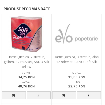
PRODUSE RECOMANDATE
Hartie igienica, 2 straturi,
Hartie igienica, 3 straturi, alba,
galben, 32 role/set, SANO Silk
12 role/set, SANO Soft Silk
Yellow
fara TVA:
fara TVA:
34,25
19,08
RON
RON
cu TVA:
cu TVA:
40,76
22,70
RON
RON