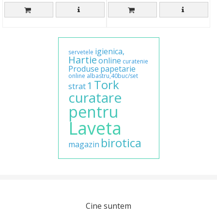
igienica,
servetele
Hartie
online
curatenie
Produse
papetarie
online
albastru,40buc/set
Tork
1
strat
curatare
pentru
Laveta
birotica
magazin
Cine suntem