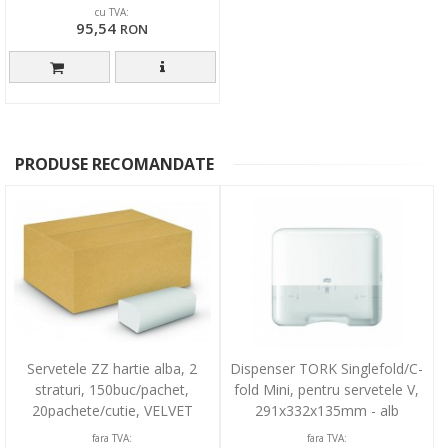
cu TVA:
95,54
RON
PRODUSE RECOMANDATE
Servetele ZZ hartie alba, 2
Dispenser TORK Singlefold/C-
straturi, 150buc/pachet,
fold Mini, pentru servetele V,
20pachete/cutie, VELVET
291x332x135mm - alb
Professional Mini
fara TVA:
fara TVA: