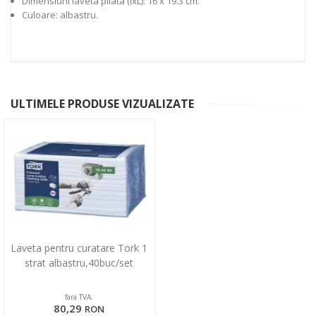
Dimensiuni laveta pliata (lxL): 16 x 19.3 cm.
Culoare: albastru.
ULTIMELE PRODUSE VIZUALIZATE
Laveta pentru curatare Tork 1
strat albastru,40buc/set
fara TVA:
80,29
RON