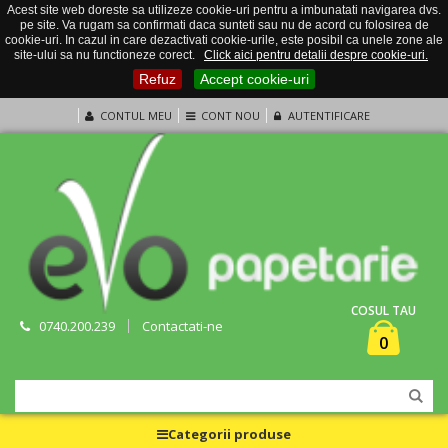
Acest site web doreste sa utilizeze cookie-uri pentru a imbunatati navigarea dvs.
pe site. Va rugam sa confirmati daca sunteti sau nu de acord cu folosirea de
cookie-uri. In cazul in care dezactivati cookie-urile, este posibil ca unele zone ale
site-ului sa nu functioneze corect.
Click aici pentru detalii despre cookie-uri.
Refuz
Accept cookie-uri
CONTUL MEU
CONT NOU
AUTENTIFICARE
COSUL TAU
0740.200.239
Contactati-ne
0
Categorii produse