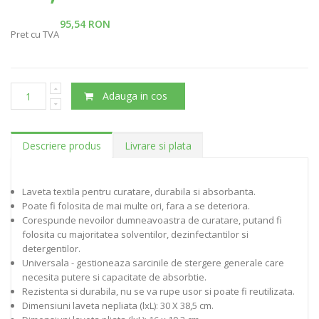
95,54 RON
Pret cu TVA
Adauga in cos
Descriere produs
Livrare si plata
Laveta textila pentru curatare, durabila si absorbanta.
Poate fi folosita de mai multe ori, fara a se deteriora.
Corespunde nevoilor dumneavoastra de curatare, putand fi
folosita cu majoritatea solventilor, dezinfectantilor si
detergentilor.
Universala - gestioneaza sarcinile de stergere generale care
necesita putere si capacitate de absorbtie.
Rezistenta si durabila, nu se va rupe usor si poate fi reutilizata.
Dimensiuni laveta nepliata (lxL): 30 X 38,5 cm.