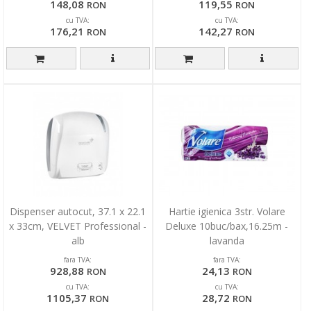
148,08
119,55
RON
RON
cu TVA:
cu TVA:
176,21
142,27
RON
RON
Dispenser autocut, 37.1 x 22.1
Hartie igienica 3str. Volare
x 33cm, VELVET Professional -
Deluxe 10buc/bax,16.25m -
alb
lavanda
fara TVA:
fara TVA:
928,88
24,13
RON
RON
cu TVA:
cu TVA:
1105,37
28,72
RON
RON