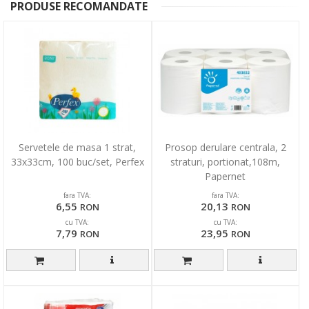
PRODUSE RECOMANDATE
Servetele de masa 1 strat,
Prosop derulare centrala, 2
33x33cm, 100 buc/set, Perfex
straturi, portionat,108m,
Papernet
fara TVA:
fara TVA:
6,55
20,13
RON
RON
cu TVA:
cu TVA:
7,79
23,95
RON
RON