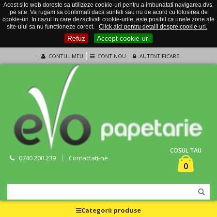
Acest site web doreste sa utilizeze cookie-uri pentru a imbunatati navigarea dvs.
pe site. Va rugam sa confirmati daca sunteti sau nu de acord cu folosirea de
cookie-uri. In cazul in care dezactivati cookie-urile, este posibil ca unele zone ale
site-ului sa nu functioneze corect.
Click aici pentru detalii despre cookie-uri.
Refuz
Accept cookie-uri
CONTUL MEU
CONT NOU
AUTENTIFICARE
COSUL TAU
0740.200.239
Contactati-ne
0
Categorii produse