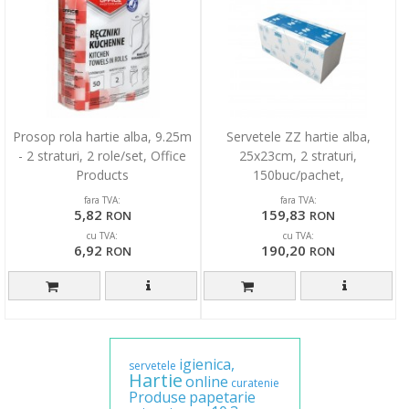
Prosop rola hartie alba, 9.25m
Servetele ZZ hartie alba,
- 2 straturi, 2 role/set, Office
25x23cm, 2 straturi,
Products
150buc/pachet,
20pachete/cutie, VELVET
fara TVA:
fara TVA:
Professional
5,82
159,83
RON
RON
cu TVA:
cu TVA:
6,92
190,20
RON
RON
igienica,
servetele
Hartie
online
curatenie
Produse
papetarie