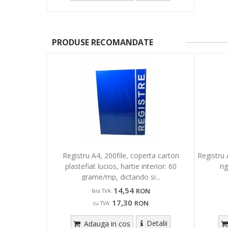
PRODUSE RECOMANDATE
Registru A4, 200file, coperta carton
Registru 
plastefiat lucios, hartie interior: 60
ri
grame/mp, dictando si...
14,54
RON
fara TVA:
17,30
RON
cu TVA:
Detalii
Adauga in cos