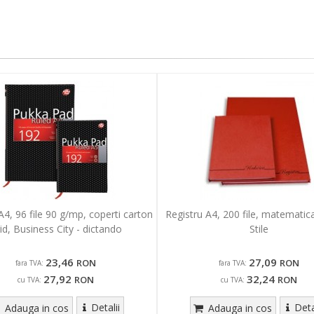
A4, 96 file 90 g/mp, coperti carton
Registru A4, 200 file, matemati
gid, Business City - dictando
Stile
23,46
27,09
RON
RON
fara TVA:
fara TVA:
27,92
32,24
RON
RON
cu TVA:
cu TVA:
Detalii
Deta
Adauga in cos
Adauga in cos