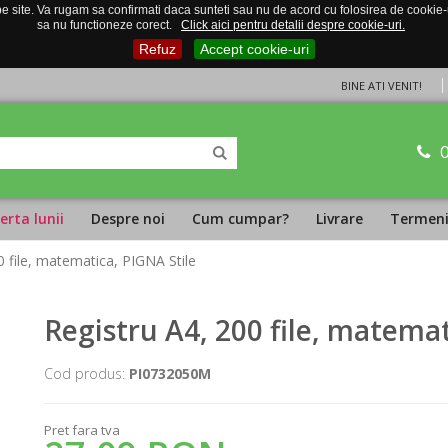
 site. Va rugam sa confirmati daca sunteti sau nu de acord cu folosirea de cookie-uri
sa nu functioneze corect.
Click aici pentru detalii despre cookie-uri.
Refuz
Accept cookie-uri
BINE ATI VENIT!
erta lunii
Despre noi
Cum cumpar?
Livrare
Termeni 
0 file, matematica, PIGNA Stile
Registru A4, 200 file, matemat
Cod produs:
PI0732050M
Pret fara tva