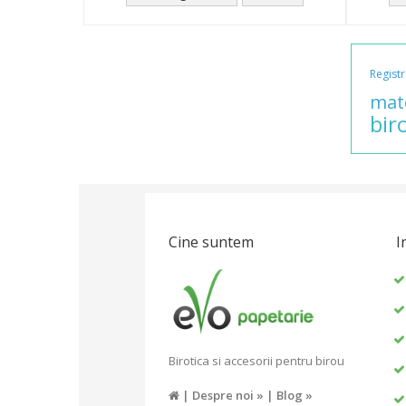
Regist
mat
bir
Cine suntem
I
Birotica si accesorii pentru birou
|
Despre noi »
|
Blog »