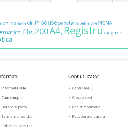
Produse
online
din
papetarie
PIGNA
re
hartie
online
Stile
Registru
A4,
200
file,
ematica,
magazin
otica
nformatii
Cont utilizator
Informatii utile
Contul meu
Cum cumpar
Creare cont
Livrare si plata
Cos cumparaturi
Termeni si conditii
Recuperare parola
Politica cookie-uri