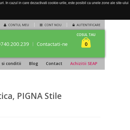
. In cazul in care dezactivati cookie-urile, este posibil ca unele zone ale site-ului
CONTUL MEU
CONT NOU
AUTENTIFICARE
COSUL TAU
0740.200.239
Contactati-ne
0
si conditii
Blog
Contact
Achizitii SEAP
ica, PIGNA Stile