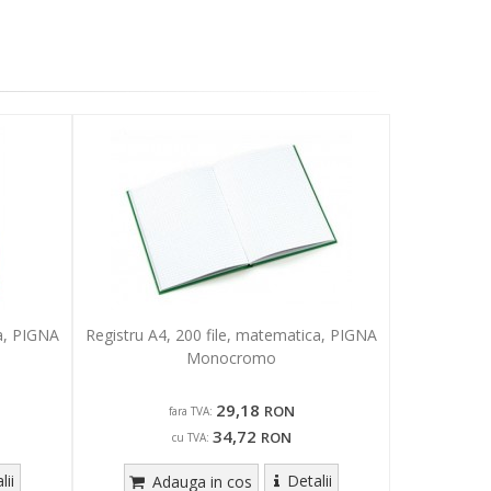
ca, PIGNA
Registru A4, 200 file, matematica, PIGNA
Monocromo
29,18
RON
fara TVA:
34,72
RON
cu TVA:
lii
Detalii
Adauga in cos