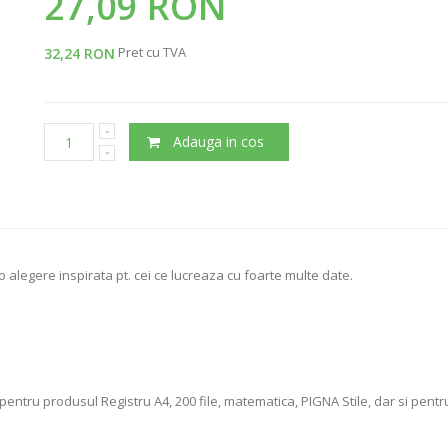
27,09 RON
Pret cu TVA
32,24 RON
Adauga in cos
 alegere inspirata pt. cei ce lucreaza cu foarte multe date.
pentru produsul Registru A4, 200 file, matematica, PIGNA Stile, dar si pen