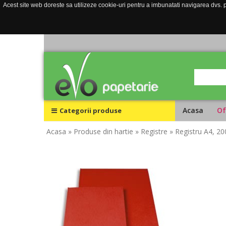
Acest site web doreste sa utilizeze cookie-uri pentru a imbunatati navigarea dvs. pe
Acasa
Of
Categorii produse
Acasa
» Produse din hartie
» Registre
» Registru A4, 20