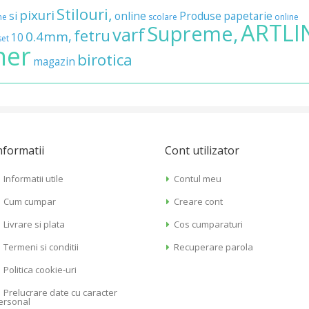
Stilouri,
pixuri
si
online
Produse
papetarie
ne
scolare
online
ARTLI
Supreme,
varf
fetru
0.4mm,
10
set
ner
birotica
magazin
nformatii
Cont utilizator
Informatii utile
Contul meu
Cum cumpar
Creare cont
Livrare si plata
Cos cumparaturi
Termeni si conditii
Recuperare parola
Politica cookie-uri
Prelucrare date cu caracter
ersonal