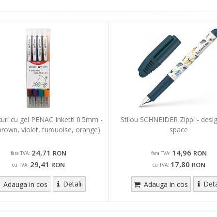
xuri cu gel PENAC Inketti 0.5mm -
Stilou SCHNEIDER Zippi - desi
(brown, violet, turquoise, orange)
space
24,71
14,96
RON
RON
fara TVA:
fara TVA:
29,41
17,80
RON
RON
cu TVA:
cu TVA:
Detalii
Deta
Adauga in cos
Adauga in cos