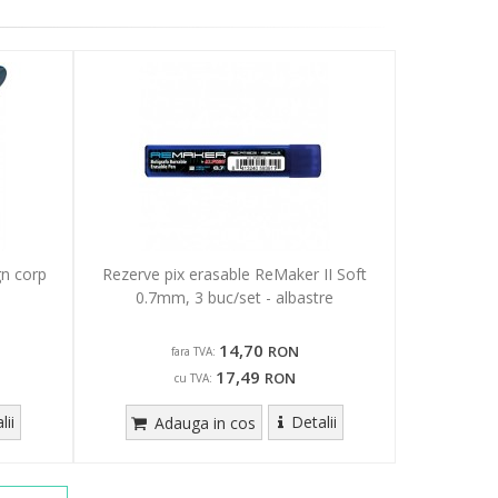
gn corp
Rezerve pix erasable ReMaker II Soft
0.7mm, 3 buc/set - albastre
14,70
RON
fara TVA:
17,49
RON
cu TVA:
lii
Detalii
Adauga in cos