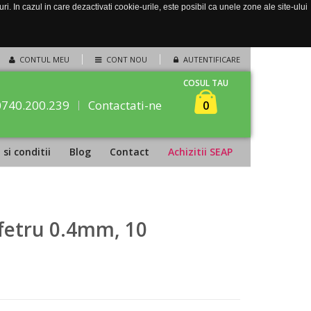
. In cazul in care dezactivati cookie-urile, este posibil ca unele zone ale site-ului
CONTUL MEU
CONT NOU
AUTENTIFICARE
COSUL TAU
0740.200.239
Contactati-ne
0
si conditii
Blog
Contact
Achizitii SEAP
fetru 0.4mm, 10