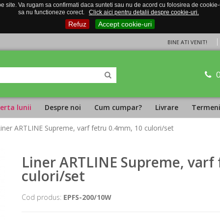
 site. Va rugam sa confirmati daca sunteti sau nu de acord cu folosirea de cookie-uri
sa nu functioneze corect.
Click aici pentru detalii despre cookie-uri.
Refuz
Accept cookie-uri
BINE ATI VENIT!
erta lunii
Despre noi
Cum cumpar?
Livrare
Termeni 
Liner ARTLINE Supreme, varf fetru 0.4mm, 10 culori/set
Liner ARTLINE Supreme, varf 
culori/set
Cod produs:
EPFS-200/10W