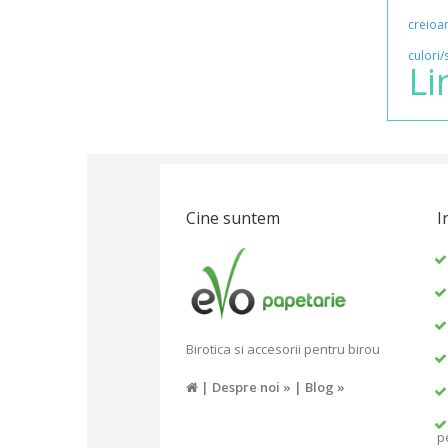
creioa
culori/
Li
Cine suntem
I
Birotica si accesorii pentru birou
|
Despre noi »
|
Blog »
p