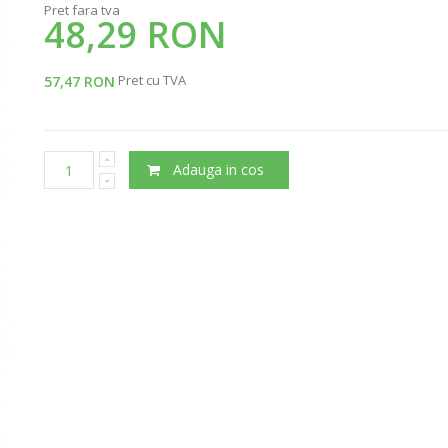
Pret fara tva
48,29 RON
Pret cu TVA
57,47 RON
Adauga in cos