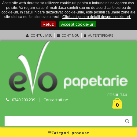
Acest site web doreste sa utilizeze cookie-uri pentru a imbunatati navigarea dvs.
pe site. Va rugam sa confirmati daca sunteti sau nu de acord cu folosirea de
cookie-uri. In cazul in care dezactivati cookie-urile, este posibil ca unele zone ale
site-ului sa nu functioneze corect.
Click aici pentru detalii despre cookie-uri.
Refuz
Accept cookie-uri
CONTUL MEU
CONT NOU
AUTENTIFICARE
COSUL TAU
0740.200.239
Contactati-ne
0
Categorii produse