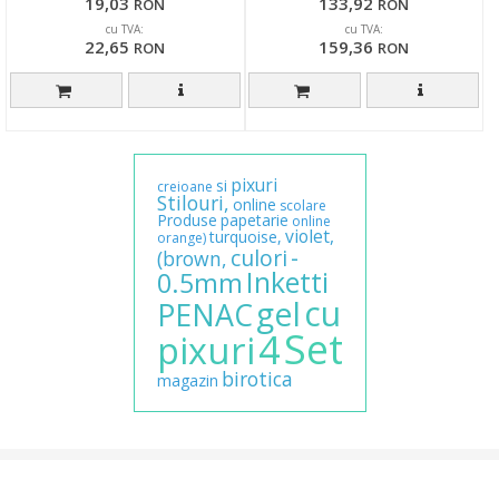
19,03
133,92
RON
RON
cu TVA:
cu TVA:
22,65
159,36
RON
RON
pixuri
si
creioane
Stilouri,
online
scolare
Produse
papetarie
online
violet,
turquoise,
orange)
-
culori
(brown,
Inketti
0.5mm
cu
gel
PENAC
Set
4
pixuri
birotica
magazin