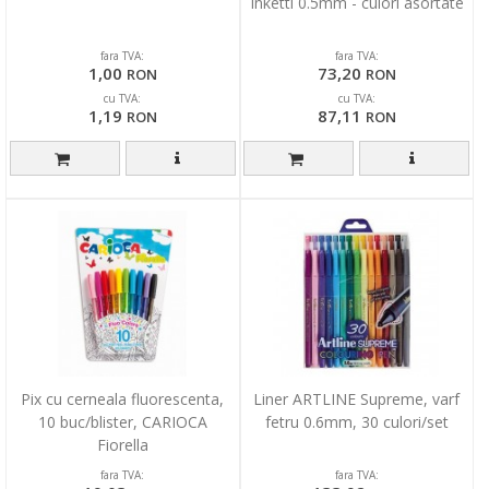
Inketti 0.5mm - culori asortate
fara TVA:
fara TVA:
1,00
73,20
RON
RON
cu TVA:
cu TVA:
1,19
87,11
RON
RON
Pix cu cerneala fluorescenta,
Liner ARTLINE Supreme, varf
10 buc/blister, CARIOCA
fetru 0.6mm, 30 culori/set
Fiorella
fara TVA:
fara TVA: