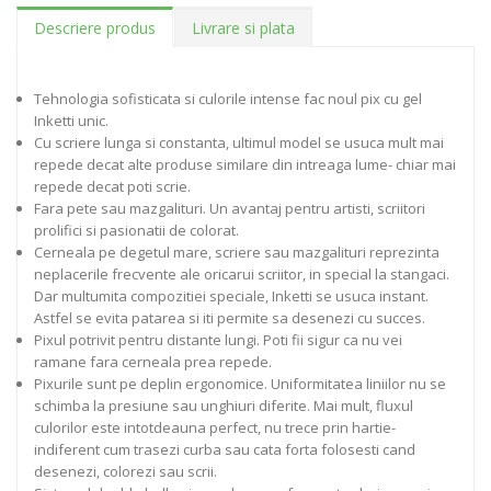
Descriere produs
Livrare si plata
Tehnologia sofisticata si culorile intense fac noul pix cu gel
Inketti unic.
Cu scriere lunga si constanta, ultimul model se usuca mult mai
repede decat alte produse similare din intreaga lume- chiar mai
repede decat poti scrie.
Fara pete sau mazgalituri. Un avantaj pentru artisti, scriitori
prolifici si pasionatii de colorat.
Cerneala pe degetul mare, scriere sau mazgalituri reprezinta
neplacerile frecvente ale oricarui scriitor, in special la stangaci.
Dar multumita compozitiei speciale, Inketti se usuca instant.
Astfel se evita patarea si iti permite sa desenezi cu succes.
Pixul potrivit pentru distante lungi. Poti fii sigur ca nu vei
ramane fara cerneala prea repede.
Pixurile sunt pe deplin ergonomice. Uniformitatea liniilor nu se
schimba la presiune sau unghiuri diferite. Mai mult, fluxul
culorilor este intotdeauna perfect, nu trece prin hartie-
indiferent cum trasezi curba sau cata forta folosesti cand
desenezi, colorezi sau scrii.