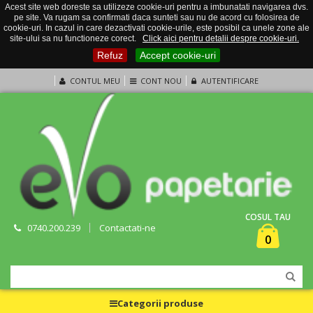
Acest site web doreste sa utilizeze cookie-uri pentru a imbunatati navigarea dvs.
pe site. Va rugam sa confirmati daca sunteti sau nu de acord cu folosirea de
cookie-uri. In cazul in care dezactivati cookie-urile, este posibil ca unele zone ale
site-ului sa nu functioneze corect.
Click aici pentru detalii despre cookie-uri.
Refuz
Accept cookie-uri
CONTUL MEU
CONT NOU
AUTENTIFICARE
COSUL TAU
0740.200.239
Contactati-ne
0
Categorii produse