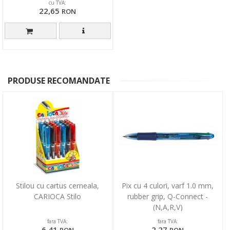
cu TVA:
22,65
RON
PRODUSE RECOMANDATE
Stilou cu cartus cerneala,
Pix cu 4 culori, varf 1.0 mm,
CARIOCA Stilo
rubber grip, Q-Connect -
(N,A,R,V)
fara TVA:
fara TVA:
6,41
2,27
RON
RON