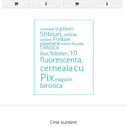
pixuri
si
creioane
Stilouri,
online
Produse
scolare
papetarie
online
Fiorella
CARIOCA
10
buc/blister,
fluorescenta,
cu
cerneala
Pix
magazin
birotica
Cine suntem