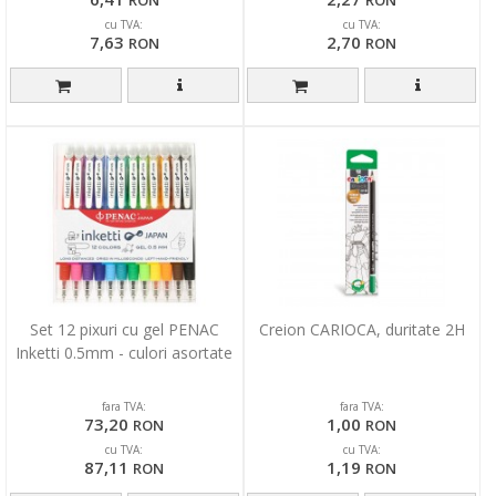
cu TVA:
cu TVA:
7,63
2,70
RON
RON
Set 12 pixuri cu gel PENAC
Creion CARIOCA, duritate 2H
Inketti 0.5mm - culori asortate
fara TVA:
fara TVA:
73,20
1,00
RON
RON
cu TVA:
cu TVA:
87,11
1,19
RON
RON