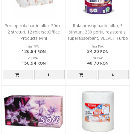
Prosop rola hartie alba, 50m -
Rola prosop hartie alba, 3
2 straturi, 12 role/setOffice
straturi, 330 portii, rezistent si
Products Mini
superabsorbant, VELVET Turbo
fara TVA:
fara TVA:
126,84
34,20
RON
RON
cu TVA:
cu TVA:
150,94
40,70
RON
RON