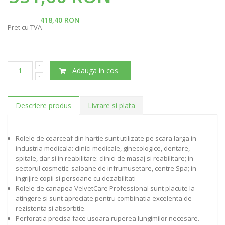
418,40 RON
Pret cu TVA
Adauga in cos
Descriere produs
Livrare si plata
Rolele de cearceaf din hartie sunt utilizate pe scara larga in
industria medicala: clinici medicale, ginecologice, dentare,
spitale, dar si in reabilitare: clinici de masaj si reabilitare; in
sectorul cosmetic: saloane de infrumusetare, centre Spa; in
ingrijire copii si persoane cu dezabilitati
Rolele de canapea VelvetCare Professional sunt placute la
atingere si sunt apreciate pentru combinatia excelenta de
rezistenta si absorbtie.
Perforatia precisa face usoara ruperea lungimilor necesare.