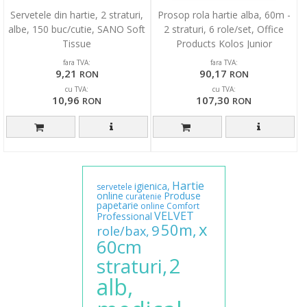
Servetele din hartie, 2 straturi,
Prosop rola hartie alba, 60m -
albe, 150 buc/cutie, SANO Soft
2 straturi, 6 role/set, Office
Tissue
Products Kolos Junior
fara TVA:
fara TVA:
9,21
90,17
RON
RON
cu TVA:
cu TVA:
10,96
107,30
RON
RON
Hartie
igienica,
servetele
online
Produse
curatenie
papetarie
online
Comfort
VELVET
Professional
x
50m,
9
role/bax,
60cm
2
straturi,
alb,