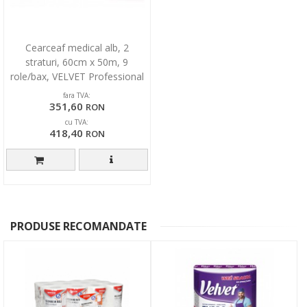
Cearceaf medical alb, 2
straturi, 60cm x 50m, 9
role/bax, VELVET Professional
Comfort
fara TVA:
351,60
RON
cu TVA:
418,40
RON
PRODUSE RECOMANDATE