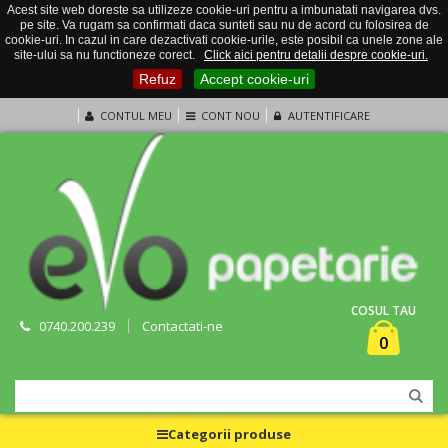
Acest site web doreste sa utilizeze cookie-uri pentru a imbunatati navigarea dvs.
pe site. Va rugam sa confirmati daca sunteti sau nu de acord cu folosirea de
cookie-uri. In cazul in care dezactivati cookie-urile, este posibil ca unele zone ale
site-ului sa nu functioneze corect.
Click aici pentru detalii despre cookie-uri.
Refuz
Accept cookie-uri
CONTUL MEU
CONT NOU
AUTENTIFICARE
COSUL TAU
0740.200.239
Contactati-ne
0
Categorii produse