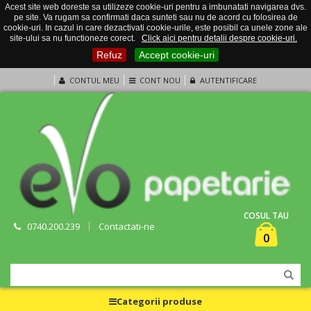
Acest site web doreste sa utilizeze cookie-uri pentru a imbunatati navigarea dvs.
pe site. Va rugam sa confirmati daca sunteti sau nu de acord cu folosirea de
cookie-uri. In cazul in care dezactivati cookie-urile, este posibil ca unele zone ale
site-ului sa nu functioneze corect.
Click aici pentru detalii despre cookie-uri.
Refuz
Accept cookie-uri
CONTUL MEU
CONT NOU
AUTENTIFICARE
COSUL TAU
0740.200.239
Contactati-ne
0
Categorii produse