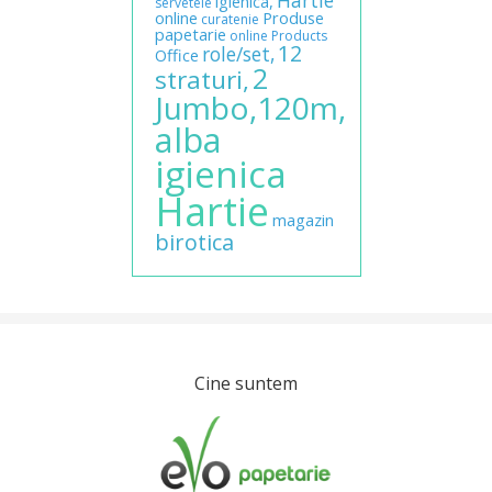
Hartie
igienica,
servetele
online
Produse
curatenie
papetarie
online
Products
12
role/set,
Office
2
straturi,
Jumbo,120m,
alba
igienica
Hartie
magazin
birotica
Cine suntem