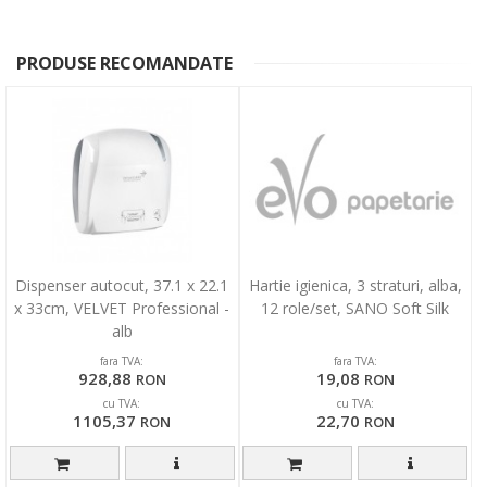
PRODUSE RECOMANDATE
Dispenser autocut, 37.1 x 22.1
Hartie igienica, 3 straturi, alba,
x 33cm, VELVET Professional -
12 role/set, SANO Soft Silk
alb
fara TVA:
fara TVA:
928,88
19,08
RON
RON
cu TVA:
cu TVA:
1105,37
22,70
RON
RON