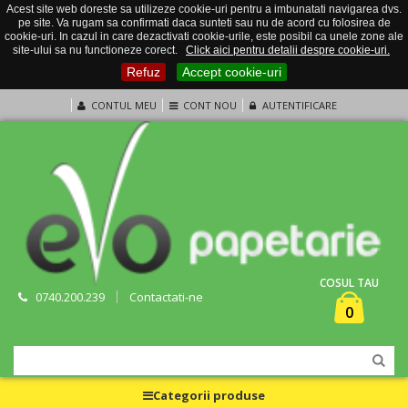
Acest site web doreste sa utilizeze cookie-uri pentru a imbunatati navigarea dvs.
pe site. Va rugam sa confirmati daca sunteti sau nu de acord cu folosirea de
cookie-uri. In cazul in care dezactivati cookie-urile, este posibil ca unele zone ale
site-ului sa nu functioneze corect.
Click aici pentru detalii despre cookie-uri.
Refuz
Accept cookie-uri
CONTUL MEU
CONT NOU
AUTENTIFICARE
COSUL TAU
0740.200.239
Contactati-ne
0
Categorii produse