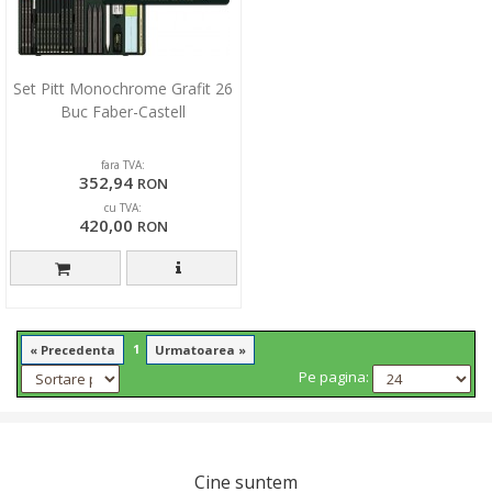
Set Pitt Monochrome Grafit 26
Buc Faber-Castell
fara TVA:
352,94
RON
cu TVA:
420,00
RON
1
« Precedenta
Urmatoarea »
Pe pagina:
Cine suntem