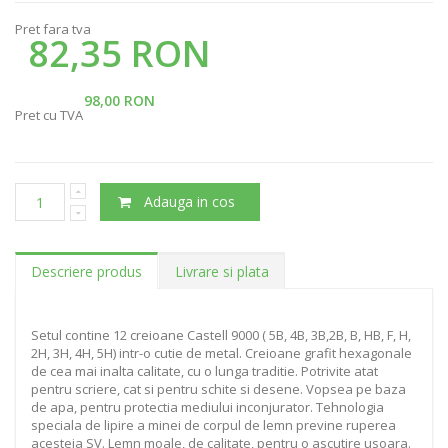
Pret fara tva
82,35 RON
98,00 RON
Pret cu TVA
Adauga in cos
Descriere produs
Livrare si plata
Setul contine 12 creioane Castell 9000 ( 5B, 4B, 3B,2B, B, HB, F, H,
2H, 3H, 4H, 5H) intr-o cutie de metal. Creioane grafit hexagonale
de cea mai inalta calitate, cu o lunga traditie. Potrivite atat
pentru scriere, cat si pentru schite si desene. Vopsea pe baza
de apa, pentru protectia mediului inconjurator. Tehnologia
speciala de lipire a minei de corpul de lemn previne ruperea
acesteia SV. Lemn moale, de calitate, pentru o ascutire usoara.