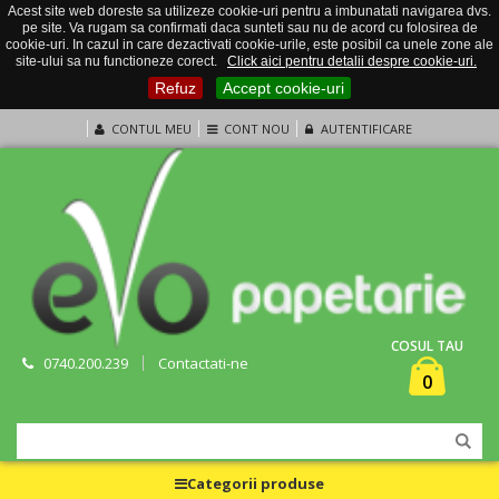
Acest site web doreste sa utilizeze cookie-uri pentru a imbunatati navigarea dvs.
pe site. Va rugam sa confirmati daca sunteti sau nu de acord cu folosirea de
cookie-uri. In cazul in care dezactivati cookie-urile, este posibil ca unele zone ale
site-ului sa nu functioneze corect.
Click aici pentru detalii despre cookie-uri.
Refuz
Accept cookie-uri
CONTUL MEU
CONT NOU
AUTENTIFICARE
COSUL TAU
0740.200.239
Contactati-ne
0
Categorii produse