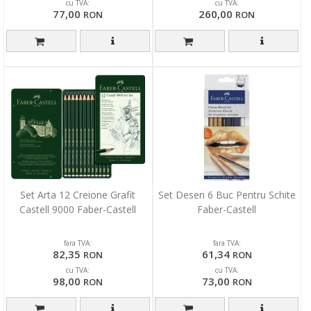
cu TVA:
cu TVA:
77,00
260,00
RON
RON
Set Arta 12 Creione Grafit
Set Desen 6 Buc Pentru Schite
Castell 9000 Faber-Castell
Faber-Castell
fara TVA:
fara TVA:
82,35
61,34
RON
RON
cu TVA:
cu TVA:
98,00
73,00
RON
RON