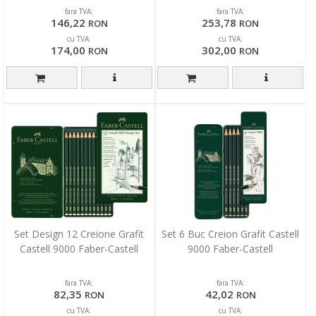
fara TVA:
fara TVA:
146,22
253,78
RON
RON
cu TVA:
cu TVA:
174,00
302,00
RON
RON
Set Design 12 Creione Grafit
Set 6 Buc Creion Grafit Castell
Castell 9000 Faber-Castell
9000 Faber-Castell
fara TVA:
fara TVA:
82,35
42,02
RON
RON
cu TVA:
cu TVA: