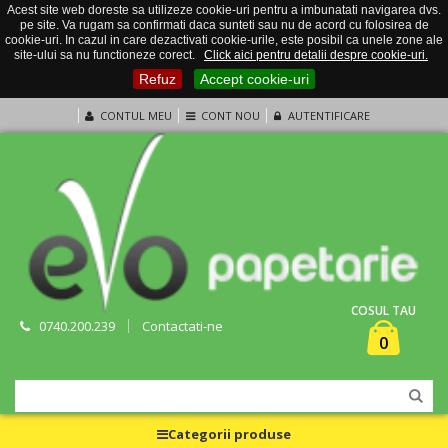
Acest site web doreste sa utilizeze cookie-uri pentru a imbunatati navigarea dvs.
pe site. Va rugam sa confirmati daca sunteti sau nu de acord cu folosirea de
cookie-uri. In cazul in care dezactivati cookie-urile, este posibil ca unele zone ale
site-ului sa nu functioneze corect.
Click aici pentru detalii despre cookie-uri.
Refuz
Accept cookie-uri
CONTUL MEU
CONT NOU
AUTENTIFICARE
COSUL TAU
0740.200.239
Contactati-ne
0
Categorii produse