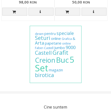
98,00
50,00
RON
RON
speciale
pentru
desen
Seturi
online
&
Grafica
Arta
papetarie
online
9000
Jumbo
Faber-Castell
Grafit
Castell
5
Buc
Creion
Set
magazin
birotica
Cine suntem