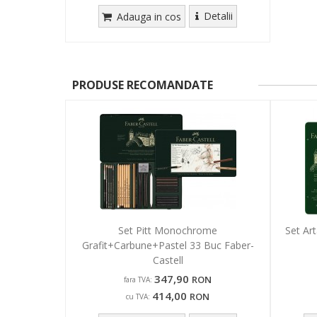
Detalii
Adauga in cos
PRODUSE RECOMANDATE
Set Pitt Monochrome
Set Art
Grafit+Carbune+Pastel 33 Buc Faber-
Castell
347,90
RON
fara TVA:
414,00
RON
cu TVA: