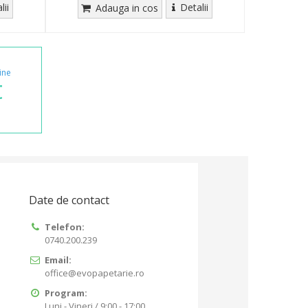
lii
Detalii
Adauga in cos
ine
t
Date de contact
Telefon:
0740.200.239
Email:
office@evopapetarie.ro
Program:
Luni - Vineri / 9:00 - 17:00