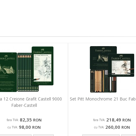
a 12 Creione Grafit Castell 9000
Set Pitt Monochrome 21 Buc Fabe
Faber-Castell
82,35
218,49
RON
RON
fara TVA:
fara TVA:
98,00
260,00
RON
RON
cu TVA:
cu TVA: