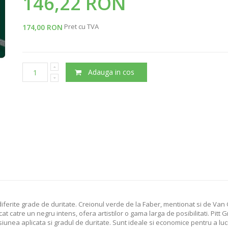
146,22 RON
Pret cu TVA
174,00 RON
Adauga in cos
u diferite grade de duritate. Creionul verde de la Faber, mentionat si de V
licat catre un negru intens, ofera artistilor o gama larga de posibilitati. Pit
nea aplicata si gradul de duritate. Sunt ideale si economice pentru a lucr