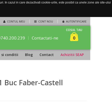
. In cazul in care dezactivati cookie-urile, este posibil ca unele zone ale site-ului
CONTUL MEU
CONT NOU
AUTENTIFICARE
COSUL TAU
0740.200.239
Contactati-ne
0
si conditii
Blog
Contact
Achizitii SEAP
1 Buc Faber-Castell