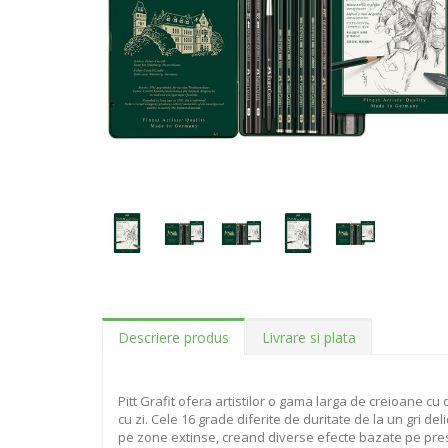
Descriere produs
Livrare si plata
Pitt Grafit ofera artistilor o gama larga de creioane c
cu zi. Cele 16 grade diferite de duritate de la un gri de
pe zone extinse, creand diverse efecte bazate pe presiu