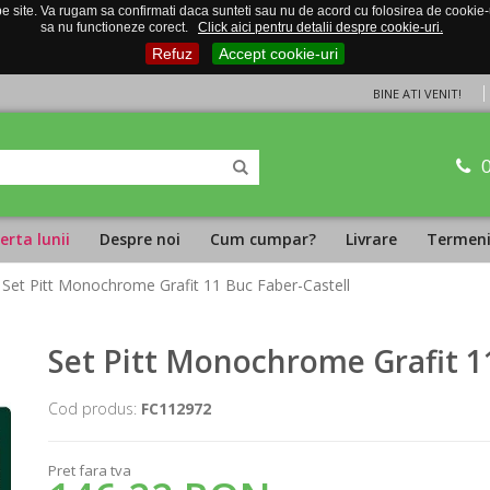
 site. Va rugam sa confirmati daca sunteti sau nu de acord cu folosirea de cookie-uri
sa nu functioneze corect.
Click aici pentru detalii despre cookie-uri.
Refuz
Accept cookie-uri
BINE ATI VENIT!
erta lunii
Despre noi
Cum cumpar?
Livrare
Termeni 
 Set Pitt Monochrome Grafit 11 Buc Faber-Castell
Set Pitt Monochrome Grafit 1
Cod produs:
FC112972
Pret fara tva