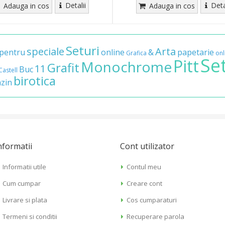
Detalii
Deta
Adauga in cos
Adauga in cos
Seturi
speciale
Arta
pentru
online
&
papetarie
Grafica
onl
Se
Pitt
Monochrome
Grafit
11
Buc
Castell
birotica
zin
nformatii
Cont utilizator
Informatii utile
Contul meu
Cum cumpar
Creare cont
Livrare si plata
Cos cumparaturi
Termeni si conditii
Recuperare parola