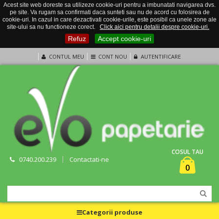
Acest site web doreste sa utilizeze cookie-uri pentru a imbunatati navigarea dvs.
pe site. Va rugam sa confirmati daca sunteti sau nu de acord cu folosirea de
cookie-uri. In cazul in care dezactivati cookie-urile, este posibil ca unele zone ale
site-ului sa nu functioneze corect.
Click aici pentru detalii despre cookie-uri.
Refuz
Accept cookie-uri
CONTUL MEU
CONT NOU
AUTENTIFICARE
COSUL TAU
0740.200.239
Contactati-ne
0
Categorii produse