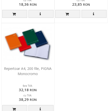
cu TVA:
cu TVA:
18,36
23,85
RON
RON
Repertoar A4, 200 file, PIGNA
Monocromo
fara TVA:
32,18
RON
cu TVA:
38,29
RON