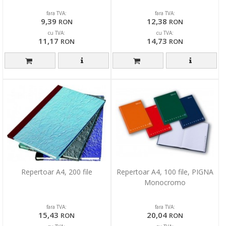
fara TVA:
fara TVA:
9,39
12,38
RON
RON
cu TVA:
cu TVA:
11,17
14,73
RON
RON
Repertoar A4, 200 file
Repertoar A4, 100 file, PIGNA
Monocromo
fara TVA:
fara TVA:
15,43
20,04
RON
RON