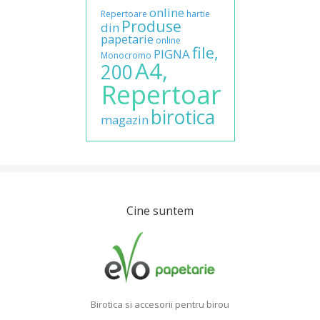
online
Repertoare
hartie
Produse
din
papetarie
online
file,
PIGNA
Monocromo
A4,
200
Repertoar
birotica
magazin
Cine suntem
Birotica si accesorii pentru birou