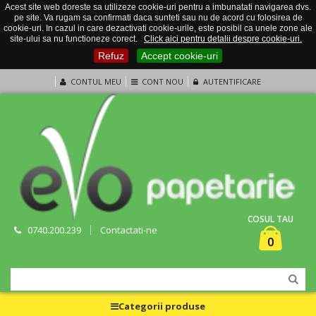
Acest site web doreste sa utilizeze cookie-uri pentru a imbunatati navigarea dvs.
pe site. Va rugam sa confirmati daca sunteti sau nu de acord cu folosirea de
cookie-uri. In cazul in care dezactivati cookie-urile, este posibil ca unele zone ale
site-ului sa nu functioneze corect.
Click aici pentru detalii despre cookie-uri.
Refuz
Accept cookie-uri
CONTUL MEU
CONT NOU
AUTENTIFICARE
COSUL TAU
0740.200.239
Contactati-ne
0
Categorii produse