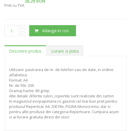
38,29 RON
Pret cu TVA
Adauga in cos
Descriere produs
Livrare si plata
Utilizare: pastrarea de nr. de telefon sau de date, in ordine
alfabetica
Format: A4
Nr. de file: 200
Gramaj hartie: 80 g/mp
Alte detalii: diferite culori, copertile sunt realizate din carton
In magazinul evopapetarie.ro gasesti cel mai bun pret pentru
produsul Repertoar A4, 200 file, PIGNA Monocromo, dar si
pentru alte produse din categoria Repertoare. Cumpara acum
si ai livrare gratuita direct din stoc!