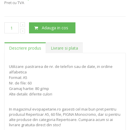
Pret cu TVA
Adauga in cos
Descriere produs
Livrare si plata
Utilizare: pastrarea de nr. de telefon sau de date, in ordine
alfabetica
Format: A5
Nr. de file: 60
Gramaj hartie: 80 g/mp
Alte detalii: diferite culori
In magazinul evopapetarie.ro gasesti cel mai bun pret pentru
produsul Repertoar A5, 60 file, PIGNA Monocromo, dar si pentru
alte produse din categoria Repertoare. Cumpara acum si ai
livrare gratuita direct din stoc!