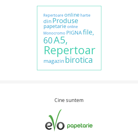
online
Repertoare
hartie
Produse
din
papetarie
online
file,
PIGNA
Monocromo
A5,
60
Repertoar
birotica
magazin
Cine suntem