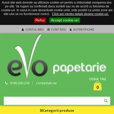
Acest site web doreste sa utilizeze cookie-uri pentru a imbunatati navigarea dvs.
pe site. Va rugam sa confirmati daca sunteti sau nu de acord cu folosirea de
cookie-uri. In cazul in care dezactivati cookie-urile, este posibil ca unele zone ale
site-ului sa nu functioneze corect.
Click aici pentru detalii despre cookie-uri.
Refuz
Accept cookie-uri
CONTUL MEU
CONT NOU
AUTENTIFICARE
COSUL TAU
0740.200.239
Contactati-ne
0
Categorii produse