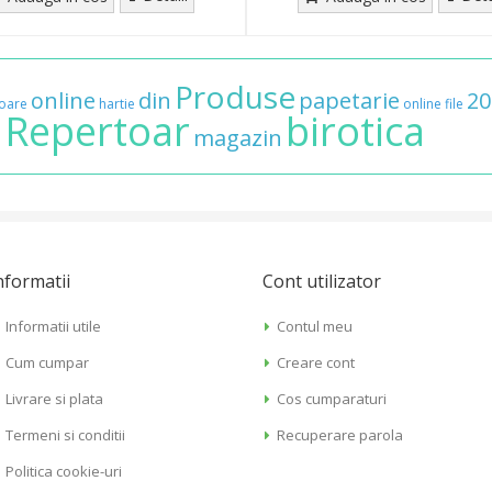
Produse
online
din
papetarie
20
oare
hartie
online
file
Repertoar
birotica
,
magazin
nformatii
Cont utilizator
Informatii utile
Contul meu
Cum cumpar
Creare cont
Livrare si plata
Cos cumparaturi
Termeni si conditii
Recuperare parola
Politica cookie-uri