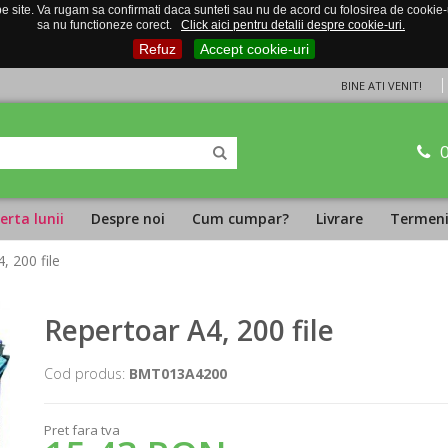
 site. Va rugam sa confirmati daca sunteti sau nu de acord cu folosirea de cookie-uri
sa nu functioneze corect.
Click aici pentru detalii despre cookie-uri.
Refuz
Accept cookie-uri
BINE ATI VENIT!
erta lunii
Despre noi
Cum cumpar?
Livrare
Termeni 
, 200 file
Repertoar A4, 200 file
Cod produs:
BMT013A4200
Pret fara tva