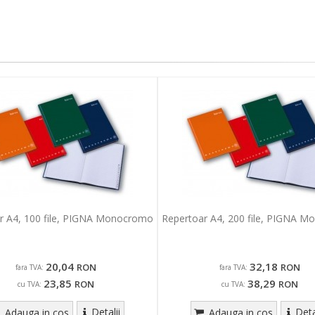
r A4, 100 file, PIGNA Monocromo
Repertoar A4, 200 file, PIGNA 
20,04
32,18
RON
RON
fara TVA:
fara TVA:
23,85
38,29
RON
RON
cu TVA:
cu TVA:
Detalii
Deta
Adauga in cos
Adauga in cos