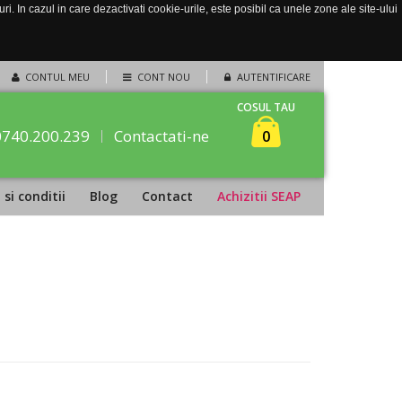
. In cazul in care dezactivati cookie-urile, este posibil ca unele zone ale site-ului
CONTUL MEU
CONT NOU
AUTENTIFICARE
COSUL TAU
0740.200.239
Contactati-ne
0
si conditii
Blog
Contact
Achizitii SEAP