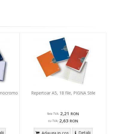
Monocromo
Repertoar A5, 18 file, PIGNA Stile
2,21
RON
fara TVA:
2,63
RON
cu TVA:
lii
Detalii
Adauga in cos