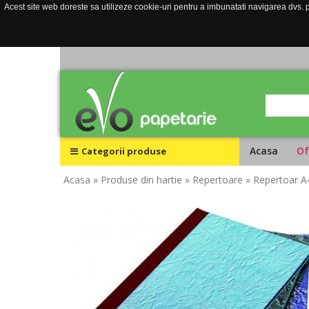
Acest site web doreste sa utilizeze cookie-uri pentru a imbunatati navigarea dvs. pe
Acasa
Of
Categorii produse
Acasa
» Produse din hartie
» Repertoare
» Repertoar A4