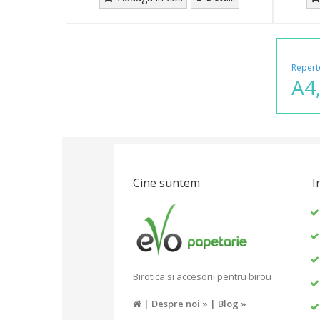
Repert
A4
Cine suntem
I
Birotica si accesorii pentru birou
|
Despre noi »
|
Blog »