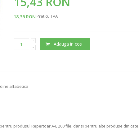
15,43 RON
Pret cu TVA
18,36 RON
Adauga in cos
rdine alfabetica
pentru produsul Repertoar A4, 200 file, dar si pentru alte produse din cate