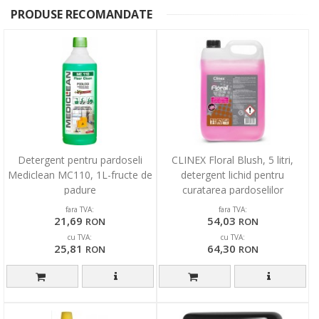
PRODUSE RECOMANDATE
Detergent pentru pardoseli
CLINEX Floral Blush, 5 litri,
Mediclean MC110, 1L-fructe de
detergent lichid pentru
padure
curatarea pardoselilor
fara TVA:
fara TVA:
21,69
54,03
RON
RON
cu TVA:
cu TVA:
25,81
64,30
RON
RON