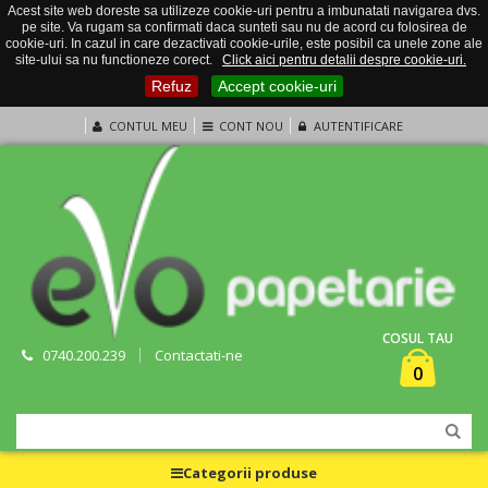
Acest site web doreste sa utilizeze cookie-uri pentru a imbunatati navigarea dvs.
pe site. Va rugam sa confirmati daca sunteti sau nu de acord cu folosirea de
cookie-uri. In cazul in care dezactivati cookie-urile, este posibil ca unele zone ale
site-ului sa nu functioneze corect.
Click aici pentru detalii despre cookie-uri.
Refuz
Accept cookie-uri
CONTUL MEU
CONT NOU
AUTENTIFICARE
COSUL TAU
0740.200.239
Contactati-ne
0
Categorii produse