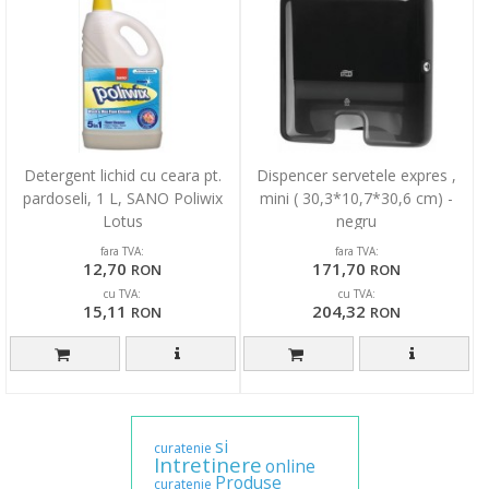
Detergent lichid cu ceara pt.
Dispencer servetele expres ,
pardoseli, 1 L, SANO Poliwix
mini ( 30,3*10,7*30,6 cm) -
Lotus
negru
fara TVA:
fara TVA:
12,70
171,70
RON
RON
cu TVA:
cu TVA:
15,11
204,32
RON
RON
si
curatenie
Intretinere
online
Produse
curatenie