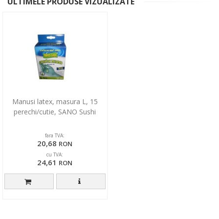
ULTIMELE PRODUSE VIZUALIZATE
Manusi latex, masura L, 15
perechi/cutie, SANO Sushi
fara TVA:
20,68
RON
cu TVA:
24,61
RON