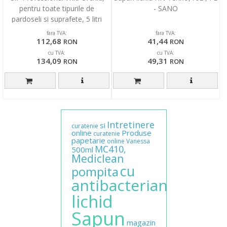
pentru toate tipurile de
- SANO
pardoseli si suprafete, 5 litri
fara TVA:
fara TVA:
112,68
41,44
RON
RON
cu TVA:
cu TVA:
134,09
49,31
RON
RON
Intretinere
si
curatenie
online
Produse
curatenie
papetarie
online
Vanessa
MC410,
500ml
Mediclean
cu
pompita
antibacterian
lichid
Sapun
magazin