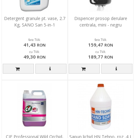
Detergent granule pt. vase, 2.7
Dispencer prosop derulare
Kg, SANO San 5-in-1
centrala, mini - negru
fara TVA:
fara TVA:
41,43
159,47
RON
RON
cu TVA:
cu TVA:
49,30
189,77
RON
RON
CIF Professional Wild Orchid,
Sapun lichid HN Tehno, roz ,4 L