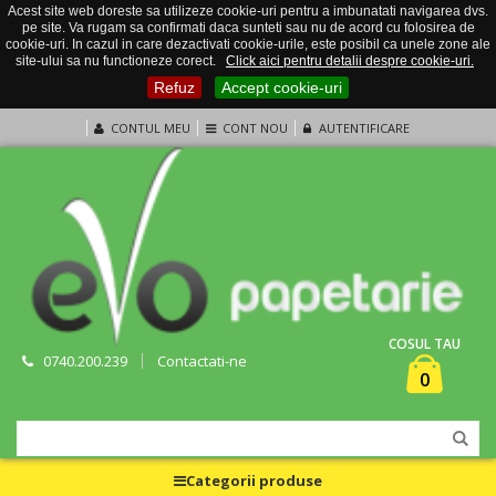
Acest site web doreste sa utilizeze cookie-uri pentru a imbunatati navigarea dvs.
pe site. Va rugam sa confirmati daca sunteti sau nu de acord cu folosirea de
cookie-uri. In cazul in care dezactivati cookie-urile, este posibil ca unele zone ale
site-ului sa nu functioneze corect.
Click aici pentru detalii despre cookie-uri.
Refuz
Accept cookie-uri
CONTUL MEU
CONT NOU
AUTENTIFICARE
COSUL TAU
0740.200.239
Contactati-ne
0
Categorii produse