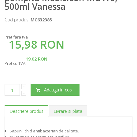
500ml Vanessa
Cod produs:
MC632385
Pret fara tva
15,98 RON
19,02 RON
Pret cu TVA
Adauga in cos
Descriere produs
Livrare si plata
Sapun lichid antibacterian de calitate.