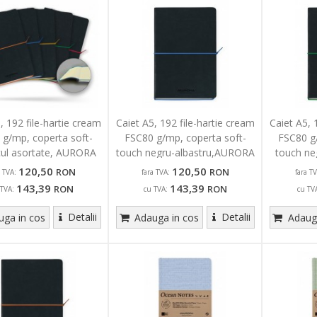
, 192 file-hartie cream
Caiet A5, 192 file-hartie cream
Caiet A5, 
 g/mp, coperta soft-
FSC80 g/mp, coperta soft-
FSC80 g/
cul asortate, AURORA
touch negru-albastru,AURORA
touch n
esoro-dictando
Tesoro-dictando
Teso
120,50
120,50
RON
RON
a TVA:
fara TVA:
fara TV
143,39
143,39
RON
RON
 TVA:
cu TVA:
cu TV
Detalii
Detalii
ga in cos
Adauga in cos
Adauga