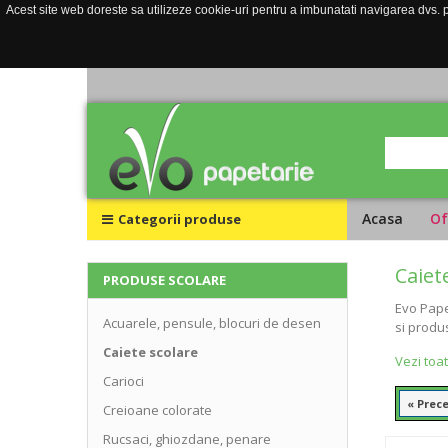
Acest site web doreste sa utilizeze cookie-uri pentru a imbunatati navigarea dvs. pe
Acasa
Of
Categorii produse
Caiet
PRODUSE SCOLARE
Evo Pape
Acuarele, pensule, blocuri de desen
si produ
Caiete scolare
Vezi toa
Carioci
« Prec
Creioane colorate
Rucsaci, ghiozdane, penare