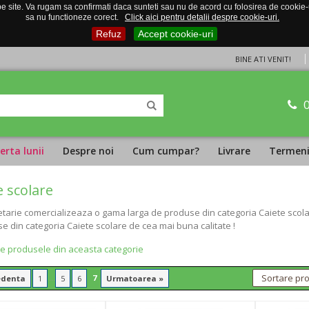
 site. Va rugam sa confirmati daca sunteti sau nu de acord cu folosirea de cookie-uri
sa nu functioneze corect.
Click aici pentru detalii despre cookie-uri.
Refuz
Accept cookie-uri
BINE ATI VENIT!
erta lunii
Despre noi
Cum cumpar?
Livrare
Termeni 
e scolare
tarie comercializeaza o gama larga de produse din categoria Caiete scolare
se din categoria Caiete scolare de cea mai buna calitate !
te produsele din aceasta categorie
...
7
edenta
1
5
6
Urmatoarea »