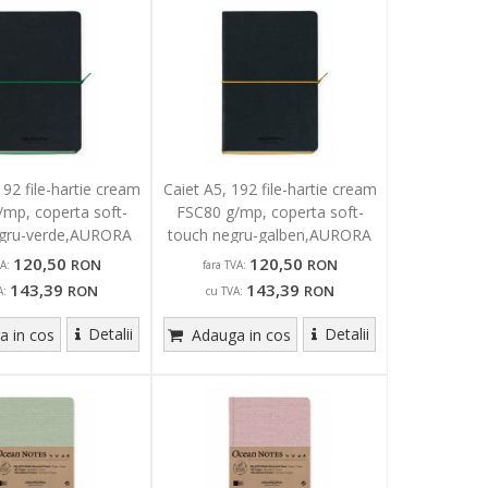
192 file-hartie cream
Caiet A5, 192 file-hartie cream
mp, coperta soft-
FSC80 g/mp, coperta soft-
egru-verde,AURORA
touch negru-galben,AURORA
ro - dictando
Tesoro - dictando
120,50
120,50
RON
RON
A:
fara TVA:
143,39
143,39
RON
RON
A:
cu TVA:
Detalii
Detalii
 in cos
Adauga in cos