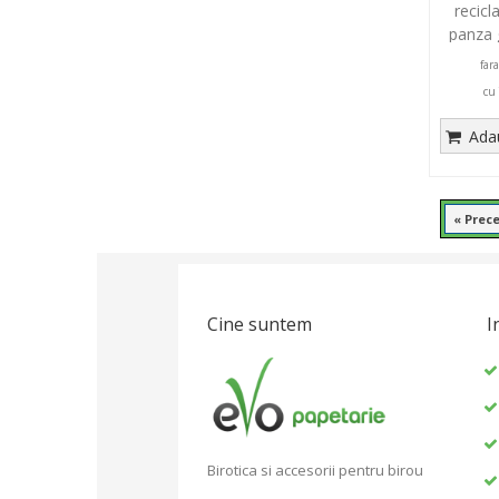
recicl
panza 
far
cu
Adau
« Prec
Cine suntem
I
Birotica si accesorii pentru birou