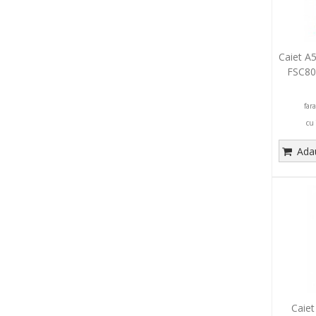
Caiet A5
FSC80
portoc
far
cu
Adau
Caiet