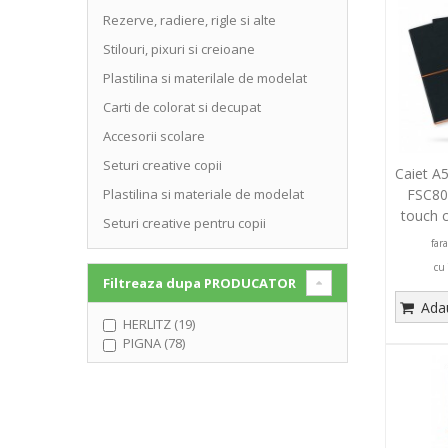
Rezerve, radiere, rigle si alte
Stilouri, pixuri si creioane
Plastilina si materilale de modelat
Carti de colorat si decupat
Accesorii scolare
Seturi creative copii
Caiet A5
FSC80
Plastilina si materiale de modelat
touch 
Seturi creative pentru copii
T
far
cu
Filtreaza dupa
PRODUCATOR
Adau
HERLITZ (19)
PIGNA (78)