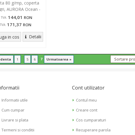
ata 80 g/mp, coperta
gri, AURORA Ocean -
dictando
144,01
RON
a TVA:
171,37
RON
 TVA:
Detalii
ga in cos
...
7
edenta
1
5
6
Urmatoarea »
nformatii
Cont utilizator
Informatii utile
Contul meu
Cum cumpar
Creare cont
Livrare si plata
Cos cumparaturi
Termeni si conditii
Recuperare parola