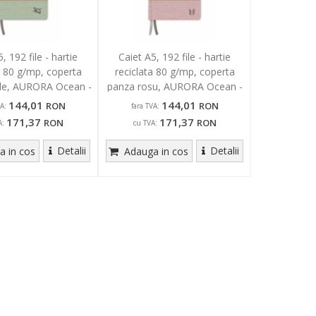
, 192 file - hartie
Caiet A5, 192 file - hartie
a 80 g/mp, coperta
reciclata 80 g/mp, coperta
de, AURORA Ocean -
panza rosu, AURORA Ocean -
dictando
dictando
144,01
144,01
RON
RON
A:
fara TVA:
171,37
171,37
RON
RON
A:
cu TVA:
Detalii
Detalii
 in cos
Adauga in cos