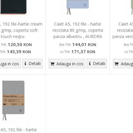
, 192 file-hartie cream
Caiet A5, 192 file - hartie
Caiet A5
 g/mp, coperta soft-
reciclata 80 g/mp, coperta
reciclat
touch negru-
panza albastru , AURORA
panza ver
aliu,AURORA Tesoro-
Ocean - dictando
120,50
144,01
RON
RON
a TVA:
fara TVA:
fara TV
dictan
143,39
171,37
RON
RON
 TVA:
cu TVA:
cu TV
Detalii
Detalii
ga in cos
Adauga in cos
Adauga
 A5, 192 file - hartie