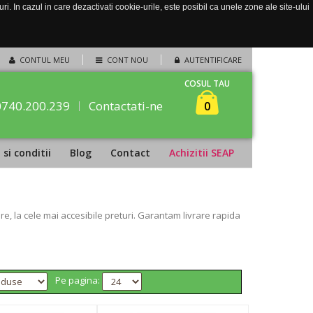
. In cazul in care dezactivati cookie-urile, este posibil ca unele zone ale site-ului
CONTUL MEU
CONT NOU
AUTENTIFICARE
COSUL TAU
0740.200.239
Contactati-ne
0
si conditii
Blog
Contact
Achizitii SEAP
, la cele mai accesibile preturi. Garantam livrare rapida
Pe pagina: