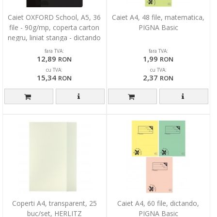
Caiet OXFORD School, A5, 36
Caiet A4, 48 file, matematica,
file - 90g/mp, coperta carton
PIGNA Basic
negru, liniat stanga - dictando
fara TVA:
fara TVA:
12,89
1,99
RON
RON
cu TVA:
cu TVA:
15,34
2,37
RON
RON
Coperti A4, transparent, 25
Caiet A4, 60 file, dictando,
buc/set, HERLITZ
PIGNA Basic