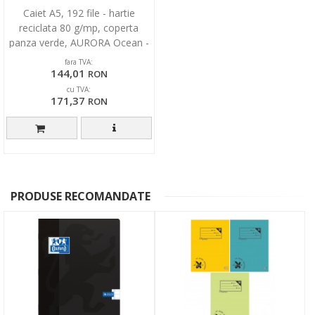
Caiet A5, 192 file - hartie
reciclata 80 g/mp, coperta
panza verde, AURORA Ocean -
dictando
fara TVA:
144,01
RON
cu TVA:
171,37
RON
PRODUSE RECOMANDATE