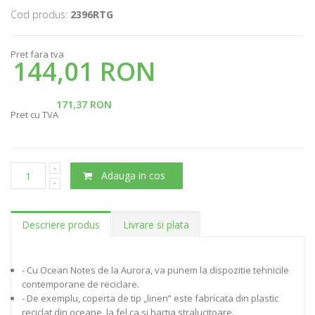
Cod produs:
2396RTG
Pret fara tva
144,01 RON
171,37 RON
Pret cu TVA
Adauga in cos
Descriere produs
Livrare si plata
- Cu Ocean Notes de la Aurora, va punem la dispozitie tehnicile
contemporane de reciclare.
- De exemplu, coperta de tip „linen” este fabricata din plastic
reciclat din oceane, la fel ca si hartia stralucitoare.