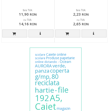
fara TVA:
fara TVA:
11,90
2,23
RON
RON
cu TVA:
cu TVA:
14,16
2,65
RON
RON
Caiete
online
scolare
Produse
papetarie
scolare
Ocean
-
online
dictando
verde,
AURORA
coperta
panza
80
g/mp,
reciclata
file
-
hartie
A5,
192
Caiet
magazin