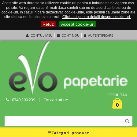
Acest site web doreste sa utilizeze cookie-uri pentru a imbunatati navigarea dvs.
pe site. Va rugam sa confirmati daca sunteti sau nu de acord cu folosirea de
cookie-uri. In cazul in care dezactivati cookie-urile, este posibil ca unele zone ale
site-ului sa nu functioneze corect.
Click aici pentru detalii despre cookie-uri.
Refuz
Accept cookie-uri
CONTUL MEU
CONT NOU
AUTENTIFICARE
COSUL TAU
0740.200.239
Contactati-ne
0
Categorii produse