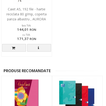
Caiet A5, 192 file - hartie
reciclata 80 g/mp, coperta
panza albastru , AURORA
Ocean - dictando
fara TVA:
144,01
RON
cu TVA:
171,37
RON
PRODUSE RECOMANDATE