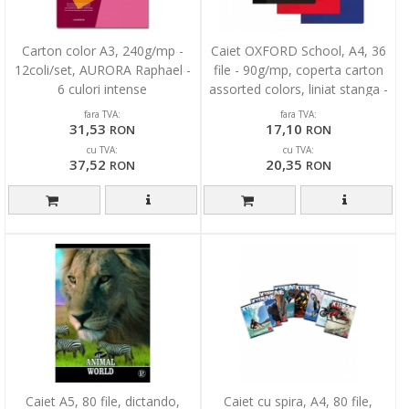
Carton color A3, 240g/mp -
Caiet OXFORD School, A4, 36
12coli/set, AURORA Raphael -
file - 90g/mp, coperta carton
6 culori intense
assorted colors, liniat stanga -
mate
fara TVA:
fara TVA:
31,53
17,10
RON
RON
cu TVA:
cu TVA:
37,52
20,35
RON
RON
Caiet A5, 80 file, dictando,
Caiet cu spira, A4, 80 file,