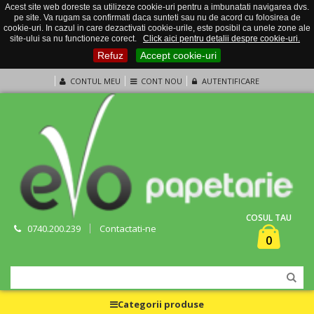
Acest site web doreste sa utilizeze cookie-uri pentru a imbunatati navigarea dvs.
pe site. Va rugam sa confirmati daca sunteti sau nu de acord cu folosirea de
cookie-uri. In cazul in care dezactivati cookie-urile, este posibil ca unele zone ale
site-ului sa nu functioneze corect.
Click aici pentru detalii despre cookie-uri.
Refuz
Accept cookie-uri
CONTUL MEU
CONT NOU
AUTENTIFICARE
COSUL TAU
0740.200.239
Contactati-ne
0
Categorii produse