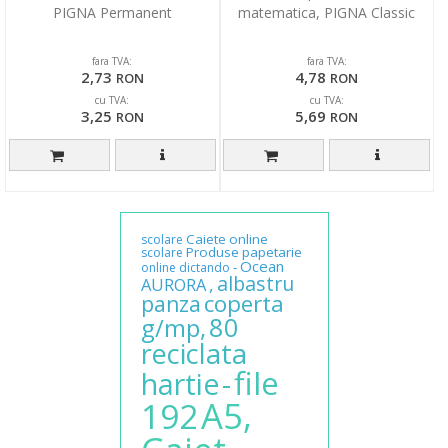
PIGNA Permanent
matematica, PIGNA Classic
fara TVA:
fara TVA:
2,73
4,78
RON
RON
cu TVA:
cu TVA:
3,25
5,69
RON
RON
Caiete
online
scolare
Produse
papetarie
scolare
Ocean
-
online
dictando
albastru
,
AURORA
coperta
panza
80
g/mp,
reciclata
file
-
hartie
A5,
192