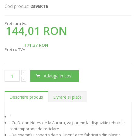
Cod produs:
2396RTB
Pret fara tva
144,01 RON
171,37 RON
Pret cu TVA
Adauga in cos
Descriere produs
Livrare si plata
"
- Cu Ocean Notes de la Aurora, va punem la dispozitie tehnicile
contemporane de reciclare.
- De exemplu, coperta de tip „linen” este fabricata din plastic