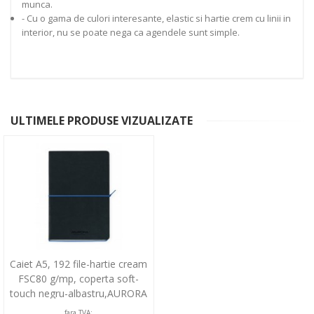
munca.
- Cu o gama de culori interesante, elastic si hartie crem cu linii in
interior, nu se poate nega ca agendele sunt simple.
ULTIMELE PRODUSE VIZUALIZATE
Caiet A5, 192 file-hartie cream
FSC80 g/mp, coperta soft-
touch negru-albastru,AURORA
Tesoro-dictando
fara TVA: