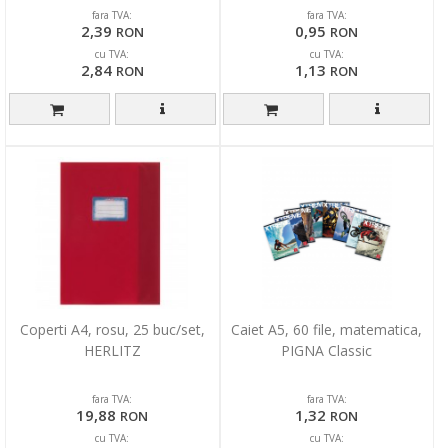
fara TVA:
fara TVA:
2,39
0,95
RON
RON
cu TVA:
cu TVA:
2,84
1,13
RON
RON
Coperti A4, rosu, 25 buc/set,
Caiet A5, 60 file, matematica,
HERLITZ
PIGNA Classic
fara TVA:
fara TVA:
19,88
1,32
RON
RON
cu TVA:
cu TVA: