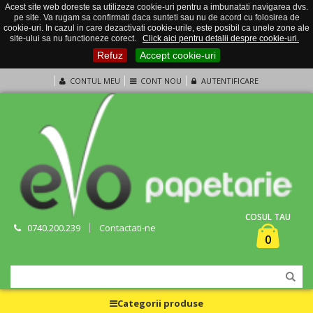
Acest site web doreste sa utilizeze cookie-uri pentru a imbunatati navigarea dvs.
pe site. Va rugam sa confirmati daca sunteti sau nu de acord cu folosirea de
cookie-uri. In cazul in care dezactivati cookie-urile, este posibil ca unele zone ale
site-ului sa nu functioneze corect.
Click aici pentru detalii despre cookie-uri.
Refuz
Accept cookie-uri
CONTUL MEU
CONT NOU
AUTENTIFICARE
COSUL TAU
0740.200.239
Contactati-ne
0
Categorii produse