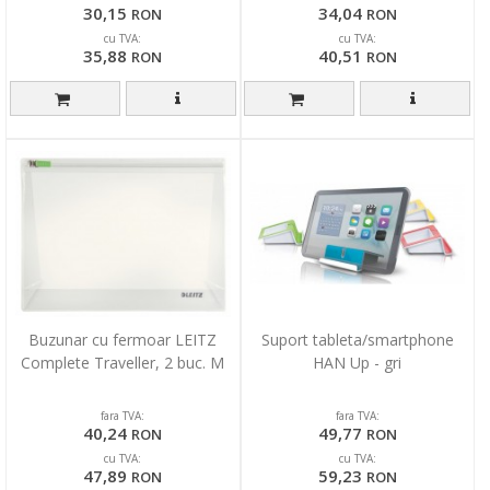
30,15
34,04
RON
RON
cu TVA:
cu TVA:
35,88
40,51
RON
RON
Buzunar cu fermoar LEITZ
Suport tableta/smartphone
Complete Traveller, 2 buc. M
HAN Up - gri
fara TVA:
fara TVA:
40,24
49,77
RON
RON
cu TVA:
cu TVA:
47,89
59,23
RON
RON