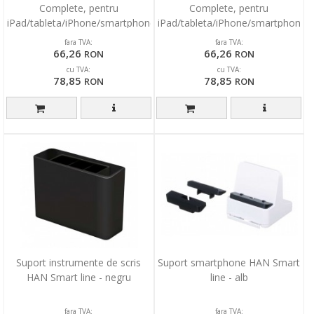
Complete, pentru
Complete, pentru
iPad/tableta/iPhone/smartphone
iPad/tableta/iPhone/smartphone
- alb
- negru
fara TVA:
fara TVA:
66,26
66,26
RON
RON
cu TVA:
cu TVA:
78,85
78,85
RON
RON
Suport instrumente de scris
Suport smartphone HAN Smart
HAN Smart line - negru
line - alb
fara TVA:
fara TVA: