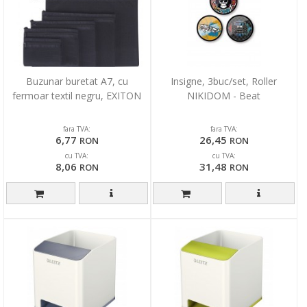
Buzunar buretat A7, cu
Insigne, 3buc/set, Roller
fermoar textil negru, EXITON
NIKIDOM - Beat
fara TVA:
fara TVA:
6,77
26,45
RON
RON
cu TVA:
cu TVA:
8,06
31,48
RON
RON