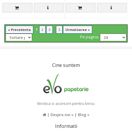
1
...
« Precedenta
2
3
5
Urmatoarea »
Pe pagina:
Cine suntem
Birotica si accesorii pentru birou
|
Despre noi »
|
Blog »
Informatii