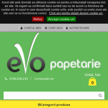
Acest site web doreste sa utilizeze cookie-uri pentru a imbunatati navigarea dvs.
pe site. Va rugam sa confirmati daca sunteti sau nu de acord cu folosirea de
cookie-uri. In cazul in care dezactivati cookie-urile, este posibil ca unele zone ale
site-ului sa nu functioneze corect.
Click aici pentru detalii despre cookie-uri.
Refuz
Accept cookie-uri
CONTUL MEU
CONT NOU
AUTENTIFICARE
COSUL TAU
0740.200.239
Contactati-ne
0
Categorii produse