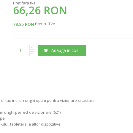
Pret fara tva
66,26 RON
Pret cu TVA
78,85 RON
Adauga in cos
l tau intr-un unghi optim pentru vizionare si tastare.
un unghi perfect de vizionare (62°).
ape.
ui, tabletei si a altor dispozitive.