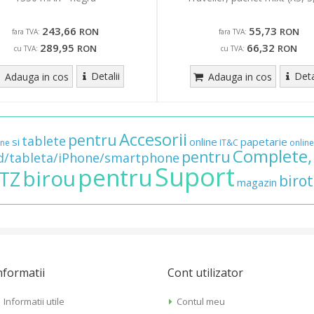
243,66
55,73
RON
RON
fara TVA:
fara TVA:
289,95
66,32
RON
RON
cu TVA:
cu TVA:
Detalii
Deta
Adauga in cos
Adauga in cos
Accesorii
pentru
tablete
si
online
papetarie
ane
IT&C
online
Complete,
pentru
d/tableta/iPhone/smartphone
Suport
pentru
birou
ITZ
birot
magazin
nformatii
Cont utilizator
Informatii utile
Contul meu