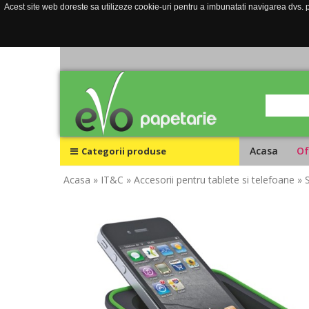
Acest site web doreste sa utilizeze cookie-uri pentru a imbunatati navigarea dvs. pe
Acasa
Of
Categorii produse
Acasa
» IT&C
» Accesorii pentru tablete si telefoane
» 