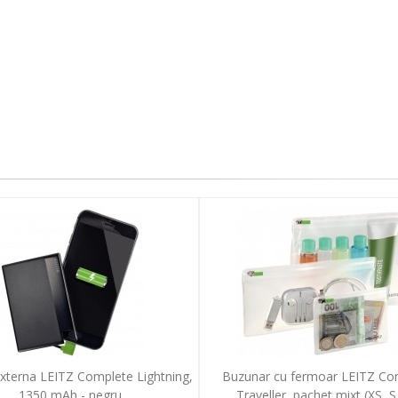
externa LEITZ Complete Lightning,
Buzunar cu fermoar LEITZ Co
1350 mAh - negru
Traveller, pachet mixt (XS, S