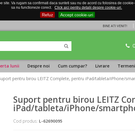
 site. Va rugam sa confirmati daca sunteti sau nu de acord cu folosirea de cookie-uri
sa nu functioneze corect.
Click aici pentru detalii despre cookie-uri.
Refuz
Accept cookie-uri
BINE ATI VENIT!
erta lunii
Despre noi
Cum cumpar?
Livrare
Termeni 
Suport pentru birou LEITZ Complete, pentru iPad/tableta/iPhone/sma
Suport pentru birou LEITZ Co
iPad/tableta/iPhone/smartph
Cod produs:
L-62690095