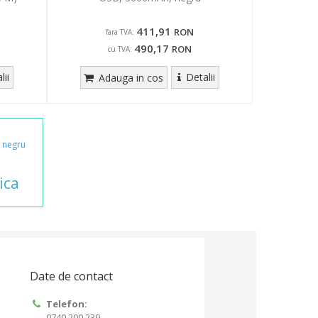
411,91
RON
fara TVA:
490,17
RON
cu TVA:
lii
Detalii
Adauga in cos
negru
ica
Date de contact
Telefon:
0740.200.239