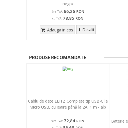
negru
66,26
RON
fara TVA:
78,85
RON
cu TVA:
Detalii
Adauga in cos
PRODUSE RECOMANDATE
Cablu de date LEITZ Complete tip USB-C la
Micro USB, cu ieaire până la 2A, 1 m - alb
72,84
RON
Baterie 
fara TVA:
86,68
RON
cu TVA: