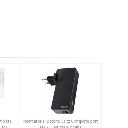
mplete
Incarcator si Baterie Leitz Complete port
, M)
USB, 3000mAh, negru