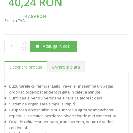
40,24 RON
47,89 RON
Pret cu TVA
Adauga in cos
Descriere produs
Livrare si plata
Buzunarele cu fermoar Leitz Traveller inseamna un bagaj
ordonat, organizat eficient si gata in cateva minute.
Sunt ideale pentru persoanele care calatoresc des!
Sistem de organizare simplu si rapid.
Gruparea accesoriilor in buzunare va ajuta sa impachetati
repede si sa evitati pierderea obiectelor de mici dimensiuni.
Folie de calitate superioara, transparenta, pentru a vedea
continutul.