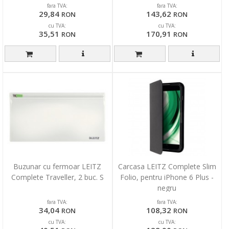
fara TVA:
fara TVA:
29,84
143,62
RON
RON
cu TVA:
cu TVA:
35,51
170,91
RON
RON
Buzunar cu fermoar LEITZ
Carcasa LEITZ Complete Slim
Complete Traveller, 2 buc. S
Folio, pentru iPhone 6 Plus -
negru
fara TVA:
fara TVA:
34,04
108,32
RON
RON
cu TVA:
cu TVA: