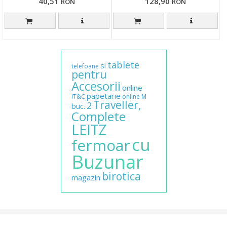
40,51
128,90
RON
RON
tablete
si
telefoane
pentru
Accesorii
online
papetarie
IT&C
online
M
Traveller,
2
buc.
Complete
LEITZ
cu
fermoar
Buzunar
birotica
magazin