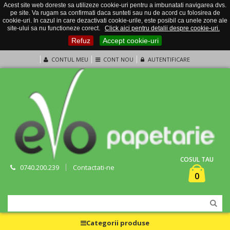
Acest site web doreste sa utilizeze cookie-uri pentru a imbunatati navigarea dvs.
pe site. Va rugam sa confirmati daca sunteti sau nu de acord cu folosirea de
cookie-uri. In cazul in care dezactivati cookie-urile, este posibil ca unele zone ale
site-ului sa nu functioneze corect.
Click aici pentru detalii despre cookie-uri.
Refuz
Accept cookie-uri
CONTUL MEU
CONT NOU
AUTENTIFICARE
COSUL TAU
0740.200.239
Contactati-ne
0
Categorii produse