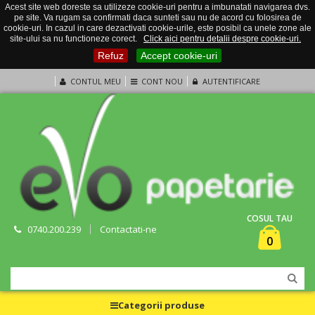
Acest site web doreste sa utilizeze cookie-uri pentru a imbunatati navigarea dvs.
pe site. Va rugam sa confirmati daca sunteti sau nu de acord cu folosirea de
cookie-uri. In cazul in care dezactivati cookie-urile, este posibil ca unele zone ale
site-ului sa nu functioneze corect.
Click aici pentru detalii despre cookie-uri.
Refuz
Accept cookie-uri
CONTUL MEU
CONT NOU
AUTENTIFICARE
COSUL TAU
0740.200.239
Contactati-ne
0
Categorii produse