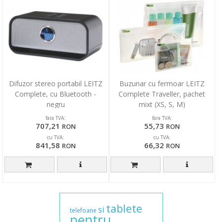
Difuzor stereo portabil LEITZ
Buzunar cu fermoar LEITZ
Complete, cu Bluetooth -
Complete Traveller, pachet
negru
mixt (XS, S, M)
fara TVA:
fara TVA:
707,21
55,73
RON
RON
cu TVA:
cu TVA:
841,58
66,32
RON
RON
tablete
si
telefoane
pentru