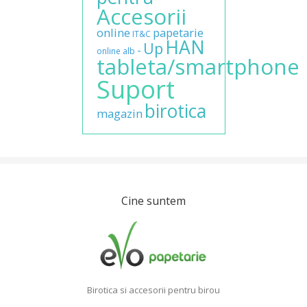
Accesorii
online
papetarie
IT&C
HAN
Up
-
online
alb
tableta/smartphone
Suport
birotica
magazin
Cine suntem
Birotica si accesorii pentru birou