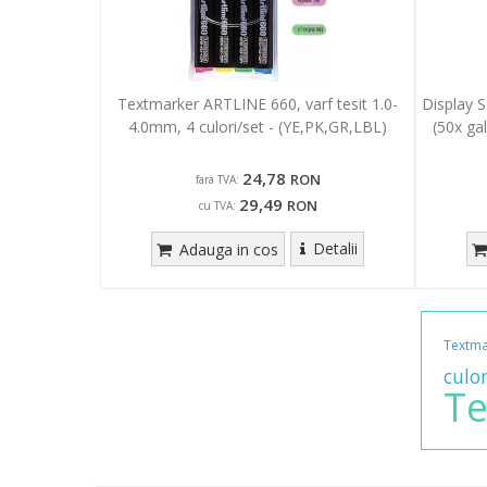
Textmarker ARTLINE 660, varf tesit 1.0-
Display 
4.0mm, 4 culori/set - (YE,PK,GR,LBL)
(50x ga
24,78
RON
fara TVA:
29,49
RON
cu TVA:
Detalii
Adauga in cos
Textma
culor
Te