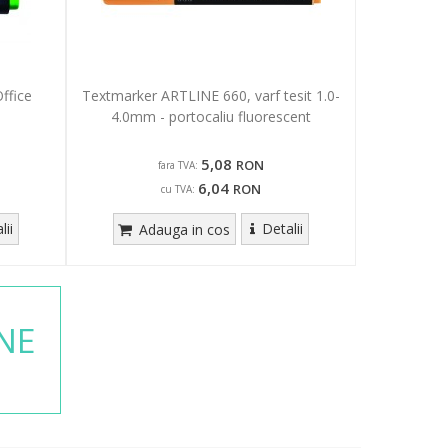
ffice
Textmarker ARTLINE 660, varf tesit 1.0-
4.0mm - portocaliu fluorescent
5,08
RON
fara TVA:
6,04
RON
cu TVA:
lii
Detalii
Adauga in cos
NE