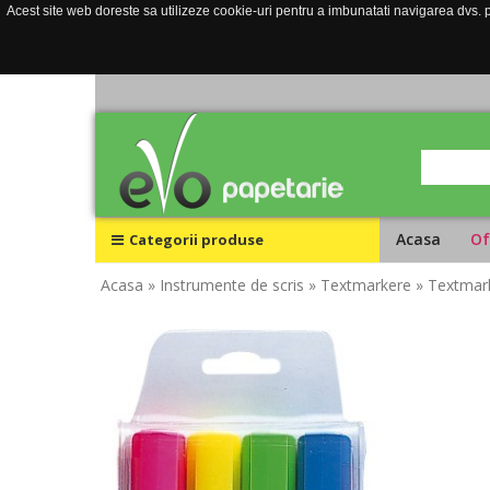
Acest site web doreste sa utilizeze cookie-uri pentru a imbunatati navigarea dvs. pe
Acasa
Of
Categorii produse
Acasa
» Instrumente de scris
» Textmarkere
» Textmark