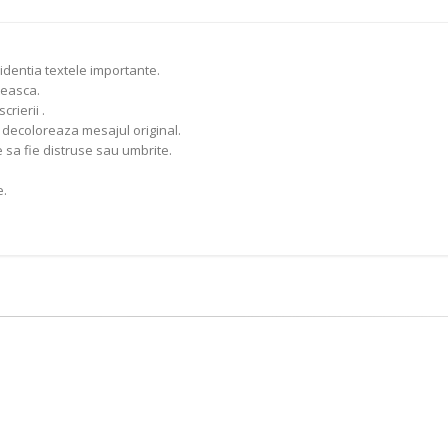
identia textele importante.
teasca.
crierii .
 decoloreaza mesajul original.
 sa fie distruse sau umbrite.
e.