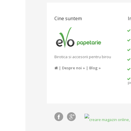
Cine suntem
I
Birotica si accesorii pentru birou
|
Despre noi »
|
Blog »
p