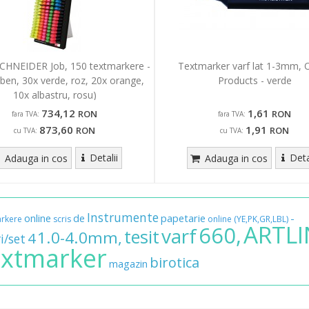
SCHNEIDER Job, 150 textmarkere -
Textmarker varf lat 1-3mm, O
lben, 30x verde, roz, 20x orange,
Products - verde
10x albastru, rosu)
734,12
1,61
RON
RON
fara TVA:
fara TVA:
873,60
1,91
RON
RON
cu TVA:
cu TVA:
Detalii
Deta
Adauga in cos
Adauga in cos
Instrumente
online
de
papetarie
-
rkere
scris
online
(YE,PK,GR,LBL)
ARTLI
660,
varf
tesit
1.0-4.0mm,
4
i/set
xtmarker
birotica
magazin