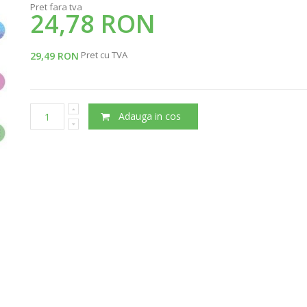
Pret fara tva
24,78 RON
Pret cu TVA
29,49 RON
Adauga in cos