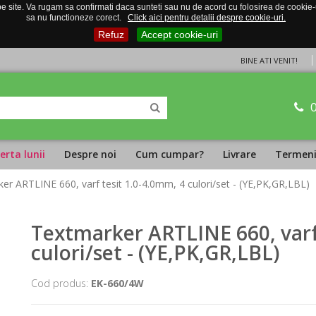
 site. Va rugam sa confirmati daca sunteti sau nu de acord cu folosirea de cookie-uri
sa nu functioneze corect.
Click aici pentru detalii despre cookie-uri.
Refuz
Accept cookie-uri
BINE ATI VENIT!
erta lunii
Despre noi
Cum cumpar?
Livrare
Termeni 
er ARTLINE 660, varf tesit 1.0-4.0mm, 4 culori/set - (YE,PK,GR,LBL)
Textmarker ARTLINE 660, varf
culori/set - (YE,PK,GR,LBL)
Cod produs:
EK-660/4W