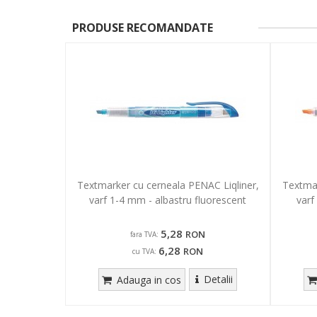
PRODUSE RECOMANDATE
Textmarker cu cerneala PENAC Liqliner,
Textmar
varf 1-4 mm - albastru fluorescent
varf
5,28
RON
fara TVA:
6,28
RON
cu TVA:
Detalii
Adauga in cos