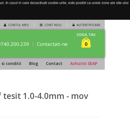
. In cazul in care dezactivati cookie-urile, este posibil ca unele zone ale site-ului
CONTUL MEU
CONT NOU
AUTENTIFICARE
COSUL TAU
0740.200.239
Contactati-ne
0
si conditii
Blog
Contact
Achizitii SEAP
 tesit 1.0-4.0mm - mov