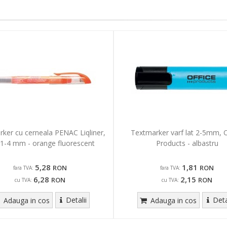
ker cu cerneala PENAC Liqliner,
Textmarker varf lat 2-5mm, O
 1-4 mm - orange fluorescent
Products - albastru
5,28
1,81
RON
RON
fara TVA:
fara TVA:
6,28
2,15
RON
RON
cu TVA:
cu TVA:
Detalii
Deta
Adauga in cos
Adauga in cos