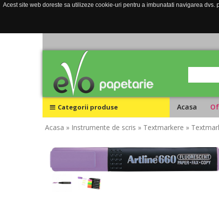
Acest site web doreste sa utilizeze cookie-uri pentru a imbunatati navigarea dvs. pe
Acasa
Of
Categorii produse
Acasa
» Instrumente de scris
» Textmarkere
» Textmar