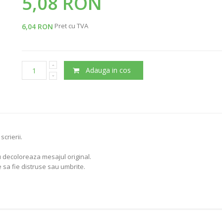
5,08 RON
Pret cu TVA
6,04 RON
Adauga in cos
scrierii.
 decoloreaza mesajul original.
 sa fie distruse sau umbrite.