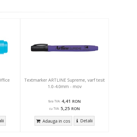
ffice
Textmarker ARTLINE Supreme, varf tesit
1.0-4.0mm - mov
4,41
RON
fara TVA:
5,25
RON
cu TVA:
lii
Detalii
Adauga in cos