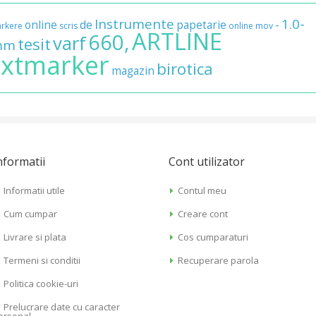
Instrumente
1.0-
online
de
papetarie
-
rkere
scris
online
mov
ARTLINE
660,
varf
tesit
mm
xtmarker
birotica
magazin
nformatii
Cont utilizator
Informatii utile
Contul meu
Cum cumpar
Creare cont
Livrare si plata
Cos cumparaturi
Termeni si conditii
Recuperare parola
Politica cookie-uri
Prelucrare date cu caracter