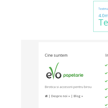
Textma
4.0
Te
Cine suntem
I
Birotica si accesorii pentru birou
|
Despre noi »
|
Blog »