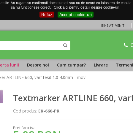
 site. Va rugam sa confirmati daca sunteti sau nu de acord cu folosirea de cookie-uri
sa nu functioneze corect.
Click aici pentru detalii despre cookie-uri.
Refuz
Accept cookie-uri
BINE ATI VENIT!
erta lunii
Despre noi
Cum cumpar?
Livrare
Termeni 
ker ARTLINE 660, varf tesit 1.0-4.0mm - mov
Textmarker ARTLINE 660, varf
Cod produs:
EK-660-PR
Pret fara tva