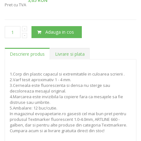
3,65 RON
Pret cu TVA
Adauga in cos
Descriere produs
Livrare si plata
1.Corp din plastic capacul si extremitatile in culoarea scrierii .
2.Varf tesit aproximativ 1 - 4 mm.
3.Cerneala este fluorescenta si densa nu sterge sau
decoloreaza mesajul original.
4.Marcarea este invizibila la copiere fara ca mesajele sa fie
distruse sau umbrite.
5.Ambalare: 12 buc/cutie.
In magazinul evopapetarie.ro gasesti cel mai bun pret pentru
produsul Textmarker fluorescent 1.0-4.0mm, ARTLINE 660 -
galben, dar si pentru alte produse din categoria Textmarkere.
Cumpara acum si ai livrare gratuita direct din stoc!