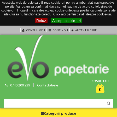
Acest site web doreste sa utilizeze cookie-uri pentru a imbunatati navigarea dvs.
pe site. Va rugam sa confirmati daca sunteti sau nu de acord cu folosirea de
cookie-uri. In cazul in care dezactivati cookie-urile, este posibil ca unele zone ale
site-ului sa nu functioneze corect.
Click aici pentru detalii despre cookie-uri.
Refuz
Accept cookie-uri
CONTUL MEU
CONT NOU
AUTENTIFICARE
COSUL TAU
0740.200.239
Contactati-ne
0
Categorii produse