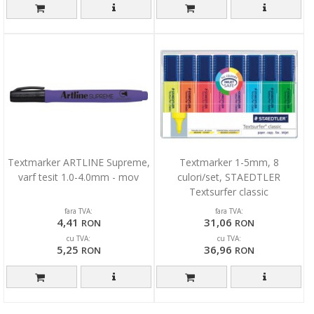
Textmarker ARTLINE Supreme,
Textmarker 1-5mm, 8
varf tesit 1.0-4.0mm - mov
culori/set, STAEDTLER
Textsurfer classic
fara TVA:
fara TVA:
4,41
31,06
RON
RON
cu TVA:
cu TVA:
5,25
36,96
RON
RON