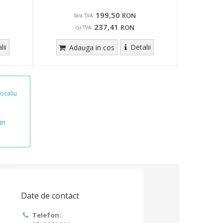
199,50
RON
fara TVA:
237,41
RON
cu TVA:
lii
Detalii
Adauga in cos
ocaliu
in
Date de contact
Telefon: