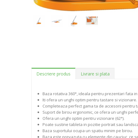
Descriere produs
Livrare si plata
Baza rotativa 360°, ideala pentru prezentari fata in 
Iti ofera un unghi optim pentru tastare si vizionare.
Completeaza perfect gama ta de accesorii pentru t
Suport de birou ergonomic, ce ofera un unghi perfec
Ofera un unghi optim pentru vizionare (62°).
Poate sustine tableta in pozitie portrait sau landsc
Baza suportului ocupa un spatiu minim pe birou.
Baza este prevazuta cu elemente din cauciuc, ce se