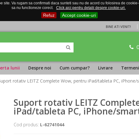
 site. Va rugam sa confirmati daca sunteti sau nu de acord cu folosirea de cookie-uri
sa nu functioneze corect.
Click aici pentru detalii despre cookie-uri.
Refuz
Accept cookie-uri
BINE ATI VENIT!
erta lunii
Despre noi
Cum cumpar?
Livrare
Termeni 
Suport rotativ LEITZ Complete Wow, pentru iPad/tableta PC, iPhone/
Suport rotativ LEITZ Complet
iPad/tableta PC, iPhone/smar
Cod produs:
L-62741044