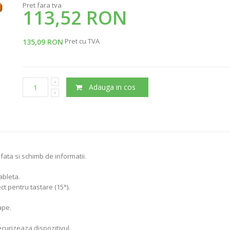
Pret fara tva
113,52 RON
Pret cu TVA
135,09 RON
Adauga in cos
fata si schimb de informatii.
ableta.
t pentru tastare (15°).
ape.
curizeaza dispozitivul.