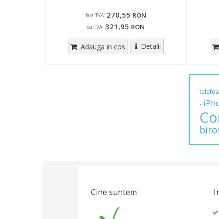
270,55
RON
fara TVA:
321,95
RON
cu TVA:
Detalii
Adauga in cos
telefo
iPh
-
Co
biro
Cine suntem
I