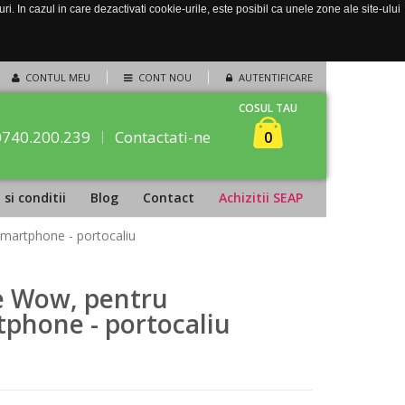
. In cazul in care dezactivati cookie-urile, este posibil ca unele zone ale site-ului
CONTUL MEU
CONT NOU
AUTENTIFICARE
COSUL TAU
0740.200.239
Contactati-ne
0
si conditii
Blog
Contact
Achizitii SEAP
smartphone - portocaliu
e Wow, pentru
tphone - portocaliu