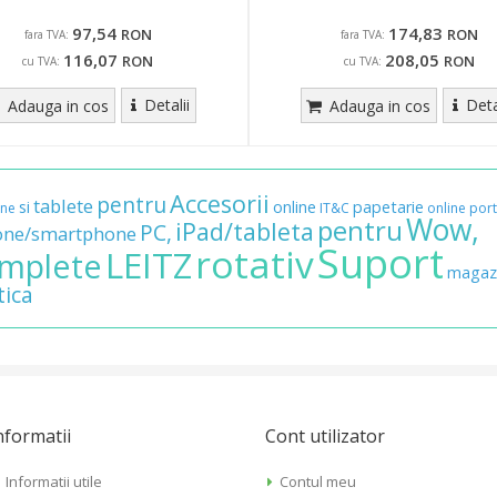
97,54
174,83
RON
RON
fara TVA:
fara TVA:
116,07
208,05
RON
RON
cu TVA:
cu TVA:
Detalii
Deta
Adauga in cos
Adauga in cos
Accesorii
pentru
tablete
si
online
papetarie
ane
IT&C
online
port
Wow,
pentru
iPad/tableta
PC,
one/smartphone
Suport
rotativ
LEITZ
mplete
magaz
tica
nformatii
Cont utilizator
Informatii utile
Contul meu