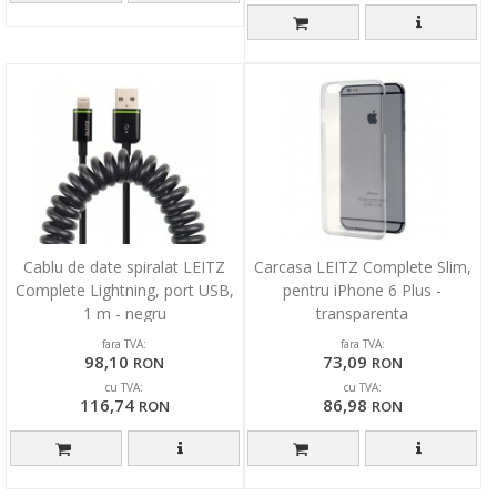
Cablu de date spiralat LEITZ
Carcasa LEITZ Complete Slim,
Complete Lightning, port USB,
pentru iPhone 6 Plus -
1 m - negru
transparenta
fara TVA:
fara TVA:
98,10
73,09
RON
RON
cu TVA:
cu TVA:
116,74
86,98
RON
RON