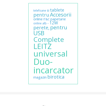
tablete
si
telefoane
Accesorii
pentru
online
papetarie
IT&C
12W
-
online
alb
pentru
perete,
USB
Complete
LEITZ
universal
Duo-
incarcator
birotica
magazin