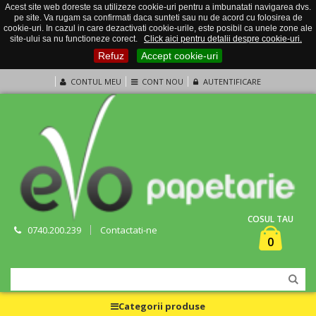
Acest site web doreste sa utilizeze cookie-uri pentru a imbunatati navigarea dvs.
pe site. Va rugam sa confirmati daca sunteti sau nu de acord cu folosirea de
cookie-uri. In cazul in care dezactivati cookie-urile, este posibil ca unele zone ale
site-ului sa nu functioneze corect.
Click aici pentru detalii despre cookie-uri.
Refuz
Accept cookie-uri
CONTUL MEU
CONT NOU
AUTENTIFICARE
COSUL TAU
0740.200.239
Contactati-ne
0
Categorii produse