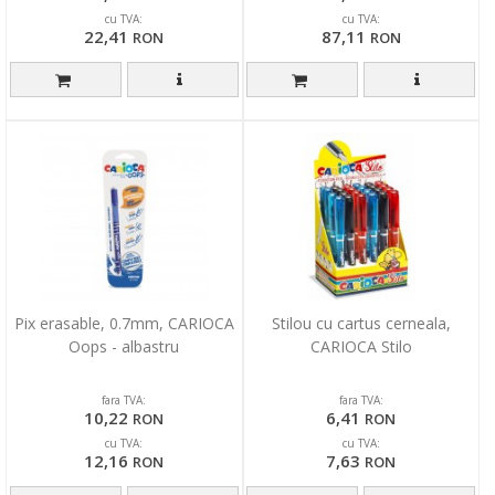
cu TVA:
cu TVA:
22,41
87,11
RON
RON
Pix erasable, 0.7mm, CARIOCA
Stilou cu cartus cerneala,
Oops - albastru
CARIOCA Stilo
fara TVA:
fara TVA:
10,22
6,41
RON
RON
cu TVA:
cu TVA:
12,16
7,63
RON
RON