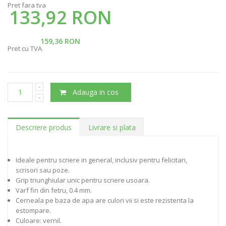
Pret fara tva
133,92 RON
159,36 RON
Pret cu TVA
Adauga in cos
Descriere produs
Livrare si plata
Ideale pentru scriere in general, inclusiv pentru felicitari,
scrisori sau poze.
Grip triunghiular unic pentru scriere usoara.
Varf fin din fetru, 0.4 mm.
Cerneala pe baza de apa are culori vii si este rezistenta la
estompare.
Culoare: vernil.