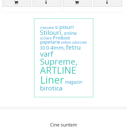
pixuri
si
creioane
Stilouri,
online
Produse
scolare
papetarie
online
culori/set
fetru
0.4mm,
30
varf
Supreme,
ARTLINE
Liner
magazin
birotica
Cine suntem