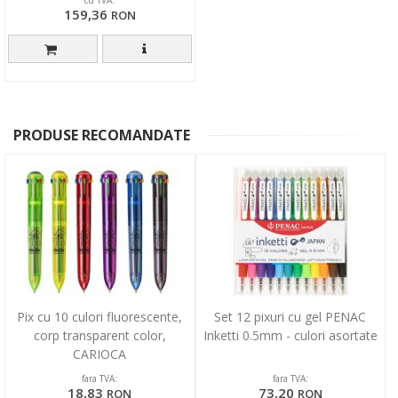
159,36
RON
PRODUSE RECOMANDATE
Pix cu 10 culori fluorescente,
Set 12 pixuri cu gel PENAC
corp transparent color,
Inketti 0.5mm - culori asortate
CARIOCA
fara TVA:
fara TVA:
18,83
73,20
RON
RON