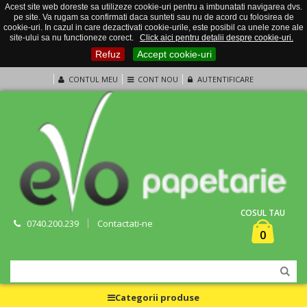
Acest site web doreste sa utilizeze cookie-uri pentru a imbunatati navigarea dvs.
pe site. Va rugam sa confirmati daca sunteti sau nu de acord cu folosirea de
cookie-uri. In cazul in care dezactivati cookie-urile, este posibil ca unele zone ale
site-ului sa nu functioneze corect.
Click aici pentru detalii despre cookie-uri.
Refuz
Accept cookie-uri
CONTUL MEU
CONT NOU
AUTENTIFICARE
COSUL TAU
0740.200.239
Contactati-ne
0
Categorii produse