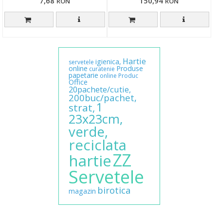
7,68
150,94
RON
RON
Hartie
igienica,
servetele
online
Produse
curatenie
papetarie
online
Produc
Office
20pachete/cutie,
200buc/pachet,
1
strat,
23x23cm,
verde,
reciclata
ZZ
hartie
Servetele
birotica
magazin