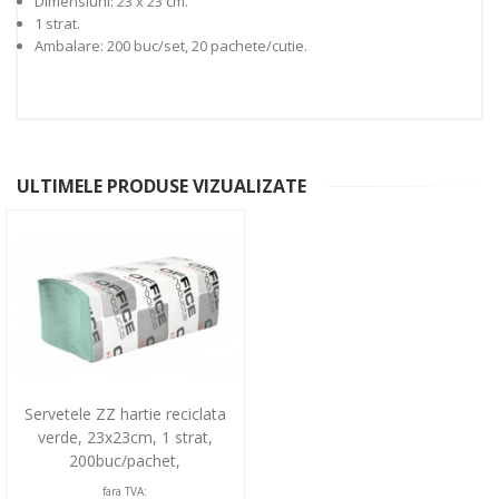
Dimensiuni: 23 x 23 cm.
1 strat.
Ambalare: 200 buc/set, 20 pachete/cutie.
ULTIMELE PRODUSE VIZUALIZATE
Servetele ZZ hartie reciclata
verde, 23x23cm, 1 strat,
200buc/pachet,
20pachete/cutie, Office Produc
fara TVA: