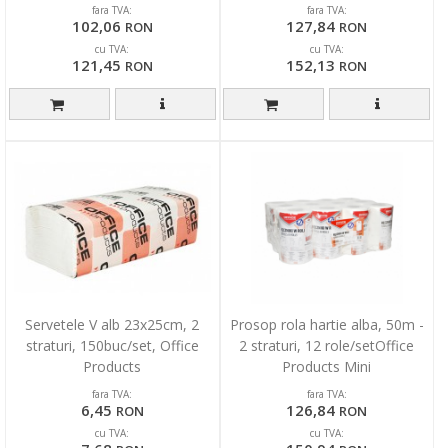
Comfort Mini
fara TVA:
fara TVA:
102,06
127,84
RON
RON
cu TVA:
cu TVA:
121,45
152,13
RON
RON
Servetele V alb 23x25cm, 2
Prosop rola hartie alba, 50m -
straturi, 150buc/set, Office
2 straturi, 12 role/setOffice
Products
Products Mini
fara TVA:
fara TVA:
6,45
126,84
RON
RON
cu TVA:
cu TVA: