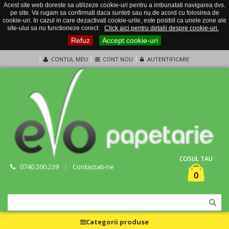
Acest site web doreste sa utilizeze cookie-uri pentru a imbunatati navigarea dvs.
pe site. Va rugam sa confirmati daca sunteti sau nu de acord cu folosirea de
cookie-uri. In cazul in care dezactivati cookie-urile, este posibil ca unele zone ale
site-ului sa nu functioneze corect.
Click aici pentru detalii despre cookie-uri.
Refuz
Accept cookie-uri
CONTUL MEU
CONT NOU
AUTENTIFICARE
COSUL TAU
0740.200.239
Contactati-ne
0
Categorii produse