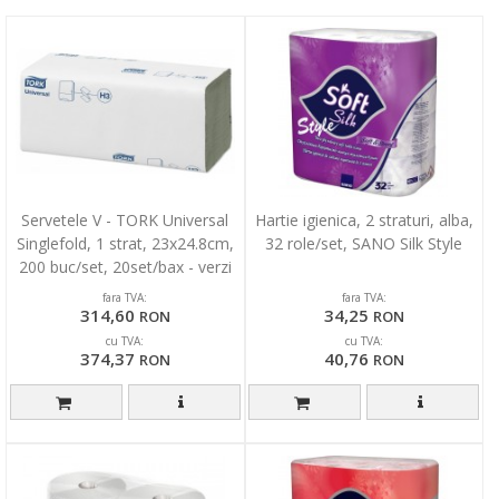
Servetele V - TORK Universal
Hartie igienica, 2 straturi, alba,
Singlefold, 1 strat, 23x24.8cm,
32 role/set, SANO Silk Style
200 buc/set, 20set/bax - verzi
fara TVA:
fara TVA:
314,60
34,25
RON
RON
cu TVA:
cu TVA:
374,37
40,76
RON
RON