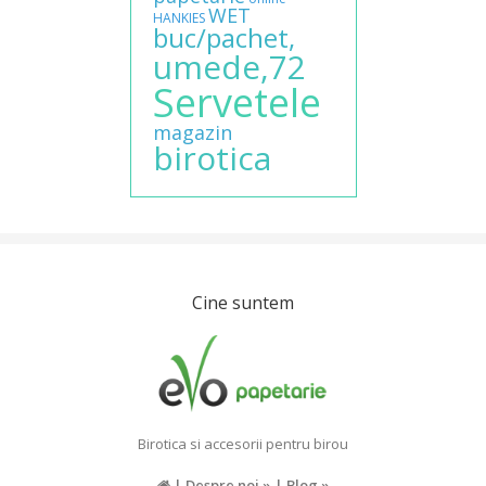
WET
HANKIES
buc/pachet,
umede,72
Servetele
magazin
birotica
Cine suntem
Birotica si accesorii pentru birou
|
Despre noi »
|
Blog »