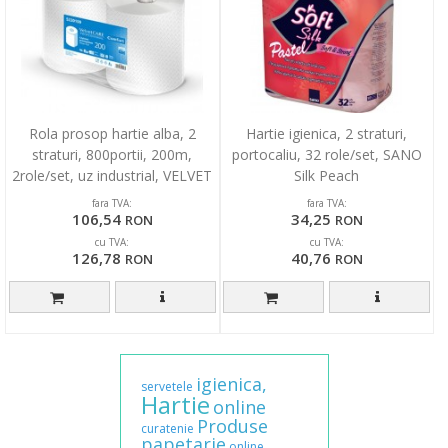
Rola prosop hartie alba, 2
Hartie igienica, 2 straturi,
straturi, 800portii, 200m,
portocaliu, 32 role/set, SANO
2role/set, uz industrial, VELVET
Silk Peach
Professional
fara TVA:
fara TVA:
106,54
34,25
RON
RON
cu TVA:
cu TVA:
126,78
40,76
RON
RON
igienica,
servetele
Hartie
online
Produse
curatenie
papetarie
online