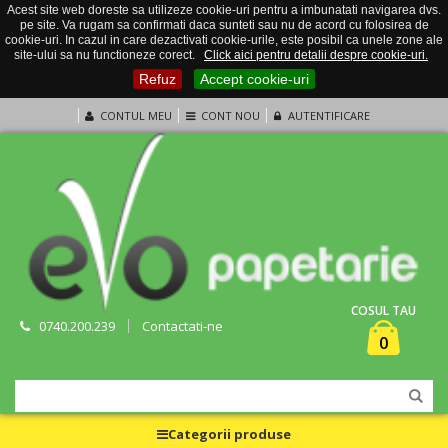
Acest site web doreste sa utilizeze cookie-uri pentru a imbunatati navigarea dvs.
pe site. Va rugam sa confirmati daca sunteti sau nu de acord cu folosirea de
cookie-uri. In cazul in care dezactivati cookie-urile, este posibil ca unele zone ale
site-ului sa nu functioneze corect.
Click aici pentru detalii despre cookie-uri.
Refuz
Accept cookie-uri
CONTUL MEU
CONT NOU
AUTENTIFICARE
COSUL TAU
0740.200.239
Contactati-ne
0
Categorii produse