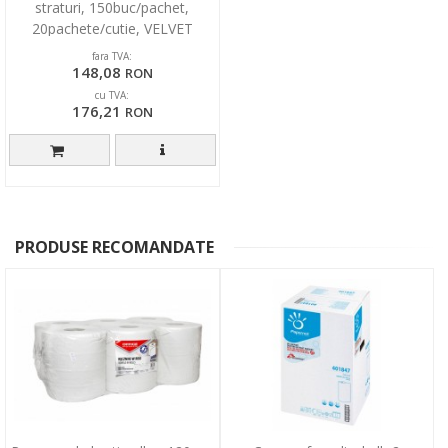
straturi, 150buc/pachet,
20pachete/cutie, VELVET
Professional Mini
fara TVA:
148,08
RON
cu TVA:
176,21
RON
PRODUSE RECOMANDATE