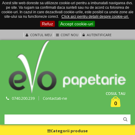
Acest site web doreste sa utilizeze cookie-uri pentru a imbunatati navigarea dvs.
pe site. Va rugam sa confirmati daca sunteti sau nu de acord cu folosirea de
cookie-uri. In cazul in care dezactivati cookie-urile, este posibil ca unele zone ale
site-ului sa nu functioneze corect.
Click aici pentru detalii despre cookie-uri.
Refuz
Accept cookie-uri
CONTUL MEU
CONT NOU
AUTENTIFICARE
COSUL TAU
0740.200.239
Contactati-ne
0
Categorii produse