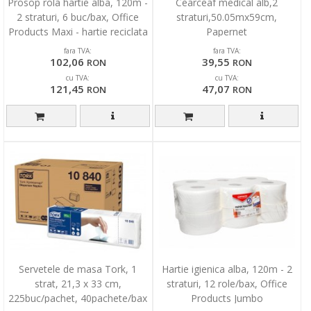
Prosop rola hartie alba, 120m -
Cearceaf medical alb,2
2 straturi, 6 buc/bax, Office
straturi,50.05mx59cm,
Products Maxi - hartie reciclata
Papernet
fara TVA:
fara TVA:
102,06
39,55
RON
RON
cu TVA:
cu TVA:
121,45
47,07
RON
RON
Servetele de masa Tork, 1
Hartie igienica alba, 120m - 2
strat, 21,3 x 33 cm,
straturi, 12 role/bax, Office
225buc/pachet, 40pachete/bax
Products Jumbo