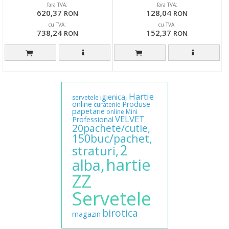
fara TVA:
fara TVA:
620,37
128,04
RON
RON
cu TVA:
cu TVA:
738,24
152,37
RON
RON
Hartie
igienica,
servetele
online
Produse
curatenie
papetarie
online
Mini
VELVET
Professional
20pachete/cutie,
150buc/pachet,
2
straturi,
hartie
alba,
ZZ
Servetele
birotica
magazin