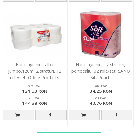
Hartie igienica alba
Hartie igienica, 2 straturi,
Jumbo,120m, 2 straturi, 12
portocaliu, 32 role/set, SANO
role/set, Office Products
Silk Peach
fara TVA:
fara TVA:
121,33
34,25
RON
RON
cu TVA:
cu TVA:
144,38
40,76
RON
RON