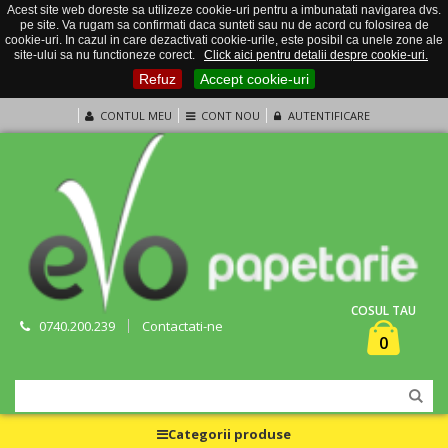
Acest site web doreste sa utilizeze cookie-uri pentru a imbunatati navigarea dvs.
pe site. Va rugam sa confirmati daca sunteti sau nu de acord cu folosirea de
cookie-uri. In cazul in care dezactivati cookie-urile, este posibil ca unele zone ale
site-ului sa nu functioneze corect.
Click aici pentru detalii despre cookie-uri.
Refuz
Accept cookie-uri
CONTUL MEU
CONT NOU
AUTENTIFICARE
COSUL TAU
0740.200.239
Contactati-ne
0
Categorii produse