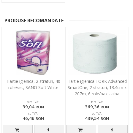
PRODUSE RECOMANDATE
Hartie igienica, 2 straturi, 40
Hartie igienica TORK Advanced
role/set, SANO Soft White
SmartOne, 2 straturi, 13.4cm x
207m, 6 role/bax - alba
fara TVA:
fara TVA:
39,04
369,36
RON
RON
cu TVA:
cu TVA:
46,46
439,54
RON
RON