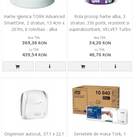
Hartie igienica TORK Advanced
Rola prosop hartie alba, 3
SmartOne, 2 straturi, 13.4cm x
straturi, 330 portii, rezistent si
207m, 6 role/bax - alba
superabsorbant, VELVET Turbo
fara TVA:
fara TVA:
369,36
34,20
RON
RON
cu TVA:
cu TVA:
439,54
40,70
RON
RON
Dispenser autocut, 37.1 x 22.1
Servetele de masa Tork, 1