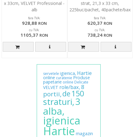
x 33cm, VELVET Professional -
strat, 21,3 x 33 cm,
alb
225buc/pachet, 40pachete/bax
fara TVA:
fara TVA:
928,88
620,37
RON
RON
cu TVA:
cu TVA:
1105,37
738,24
RON
RON
Hartie
igienica,
servetele
online
Produse
curatenie
papetarie
online
Delicate
8
role/bax,
VELVET
150
de
portii,
3
straturi,
alba,
igienica
Hartie
magazin