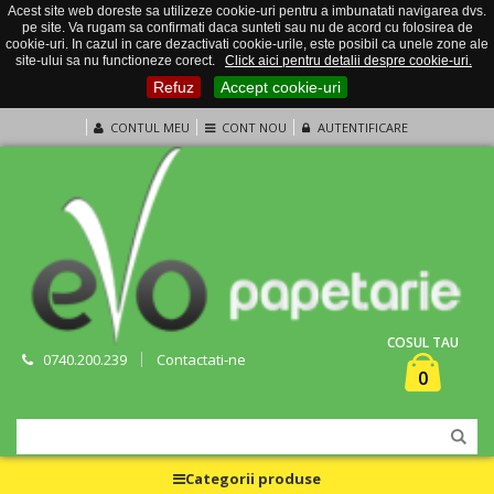
Acest site web doreste sa utilizeze cookie-uri pentru a imbunatati navigarea dvs.
pe site. Va rugam sa confirmati daca sunteti sau nu de acord cu folosirea de
cookie-uri. In cazul in care dezactivati cookie-urile, este posibil ca unele zone ale
site-ului sa nu functioneze corect.
Click aici pentru detalii despre cookie-uri.
Refuz
Accept cookie-uri
CONTUL MEU
CONT NOU
AUTENTIFICARE
COSUL TAU
0740.200.239
Contactati-ne
0
Categorii produse