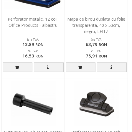
Perforator metalic, 12 coli,
Mapa de birou dublata cu folie
Office Products - albastru
transparenta, 40 x 53cm,
negru, LEITZ
fara TVA:
fara TVA:
13,89
63,79
RON
RON
cu TVA:
cu TVA:
16,53
75,91
RON
RON