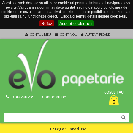
Acest site web doreste sa utilizeze cookie-uri pentru a imbunatati navigarea dvs.
pe site. Va rugam sa confirmati daca sunteti sau nu de acord cu folosirea de
cookie-uri. In cazul in care dezactivati cookie-urile, este posibil ca unele zone ale
site-ului sa nu functioneze corect.
Click aici pentru detalii despre cookie-uri.
Refuz
Accept cookie-uri
CONTUL MEU
CONT NOU
AUTENTIFICARE
COSUL TAU
0740.200.239
Contactati-ne
0
Categorii produse