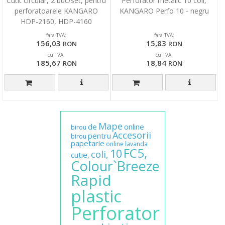
Cutit circular, 2 buc/set, pentru
Perforator metalic 10 coli,
perforatoarele KANGARO
KANGARO Perfo 10 - negru
HDP-2160, HDP-4160
fara TVA:
fara TVA:
156,03
15,83
RON
RON
cu TVA:
cu TVA:
185,67
18,84
RON
RON
Mape
de
online
birou
Accesorii
pentru
birou
papetarie
online
lavanda
FC5,
10
coli,
cutie,
Colour`Breeze
Rapid
plastic
Perforator