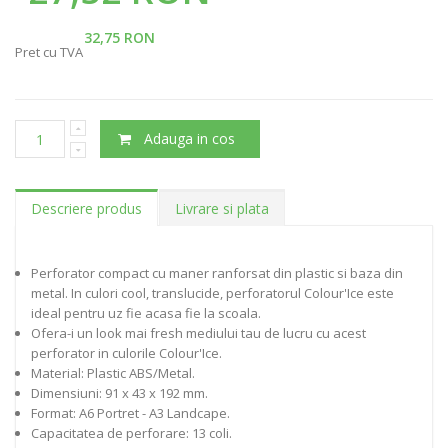
32,75 RON
Pret cu TVA
Adauga in cos
Descriere produs
Livrare si plata
Perforator compact cu maner ranforsat din plastic si baza din
metal. In culori cool, translucide, perforatorul Colour'Ice este
ideal pentru uz fie acasa fie la scoala.
Ofera-i un look mai fresh mediului tau de lucru cu acest
perforator in culorile Colour'Ice.
Material: Plastic ABS/Metal.
Dimensiuni: 91 x 43 x 192 mm.
Format: A6 Portret - A3 Landcape.
Capacitatea de perforare: 13 coli.