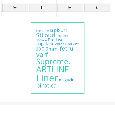
pixuri
si
creioane
Stilouri,
online
Produse
scolare
papetarie
online
culori/set
fetru
0.6mm,
30
varf
Supreme,
ARTLINE
Liner
magazin
birotica