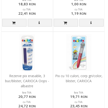
fara TVA:
fara TVA:
18,83
1,00
RON
RON
cu TVA:
cu TVA:
22,41
1,19
RON
RON
Rezerve pix erasable, 3
Pix cu 10 culori, corp gri/color,
buc/blister, CARIOCA Oops -
blister, CARIOCA
albastre
fara TVA:
fara TVA:
20,77
19,71
RON
RON
cu TVA:
cu TVA:
24,72
23,45
RON
RON