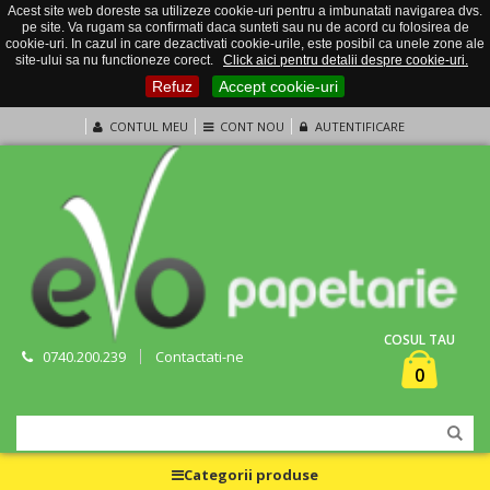
Acest site web doreste sa utilizeze cookie-uri pentru a imbunatati navigarea dvs.
pe site. Va rugam sa confirmati daca sunteti sau nu de acord cu folosirea de
cookie-uri. In cazul in care dezactivati cookie-urile, este posibil ca unele zone ale
site-ului sa nu functioneze corect.
Click aici pentru detalii despre cookie-uri.
Refuz
Accept cookie-uri
CONTUL MEU
CONT NOU
AUTENTIFICARE
COSUL TAU
0740.200.239
Contactati-ne
0
Categorii produse