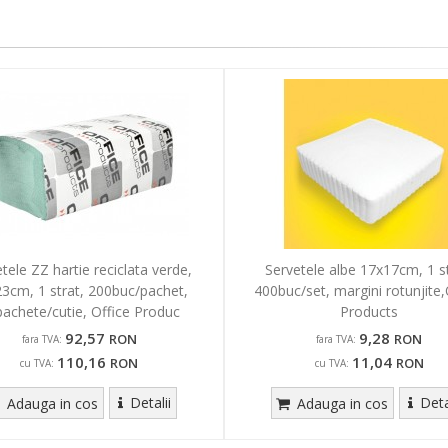
tele ZZ hartie reciclata verde,
Servetele albe 17x17cm, 1 st
3cm, 1 strat, 200buc/pachet,
400buc/set, margini rotunjite,
achete/cutie, Office Produc
Products
92,57
9,28
RON
RON
fara TVA:
fara TVA:
110,16
11,04
RON
RON
cu TVA:
cu TVA:
Detalii
Deta
Adauga in cos
Adauga in cos