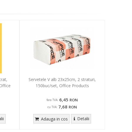
rat,
Servetele V alb 23x25cm, 2 straturi,
Office
150buc/set, Office Products
6,45
RON
fara TVA:
7,68
RON
cu TVA:
lii
Detalii
Adauga in cos