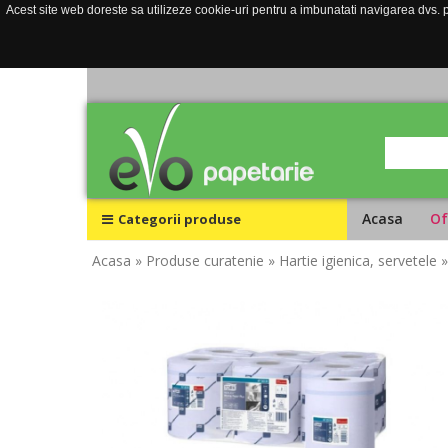
Acest site web doreste sa utilizeze cookie-uri pentru a imbunatati navigarea dvs. pe
Acasa
Of
Categorii produse
Acasa
» Produse curatenie
» Hartie igienica, servetele
»