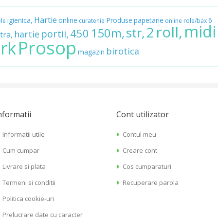
Hartie
igienica,
online
Produse
papetarie
6
ele
curatenie
online
role/bax
midi
roll,
2
str,
150m,
450
portii,
hartie
tra,
Prosop
rk
birotica
magazin
nformatii
Cont utilizator
Informatii utile
Contul meu
Cum cumpar
Creare cont
Livrare si plata
Cos cumparaturi
Termeni si conditii
Recuperare parola
Politica cookie-uri
Prelucrare date cu caracter