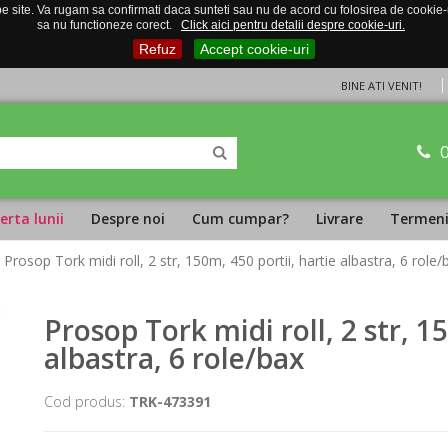
 site. Va rugam sa confirmati daca sunteti sau nu de acord cu folosirea de cookie-uri
sa nu functioneze corect.
Click aici pentru detalii despre cookie-uri.
Refuz
Accept cookie-uri
BINE ATI VENIT!
erta lunii
Despre noi
Cum cumpar?
Livrare
Termeni 
 Prosop Tork midi roll, 2 str, 150m, 450 portii, hartie albastra, 6 role/
Prosop Tork midi roll, 2 str, 1
albastra, 6 role/bax
Cod produs:
TRK-473391