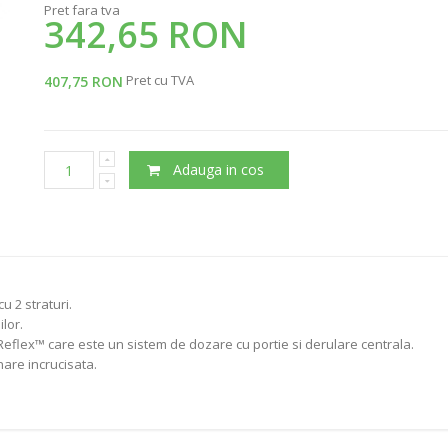
Pret fara tva
342,65 RON
Pret cu TVA
407,75 RON
Adauga in cos
 2 straturi.
lor.
k Reflex™ care este un sistem de dozare cu portie si derulare centrala.
are incrucisata.