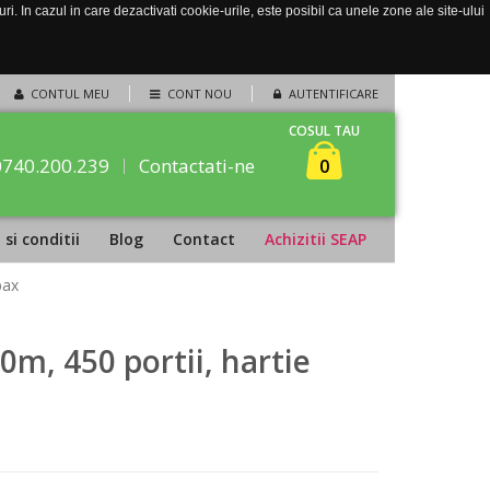
. In cazul in care dezactivati cookie-urile, este posibil ca unele zone ale site-ului
CONTUL MEU
CONT NOU
AUTENTIFICARE
COSUL TAU
0740.200.239
Contactati-ne
0
si conditii
Blog
Contact
Achizitii SEAP
bax
50m, 450 portii, hartie