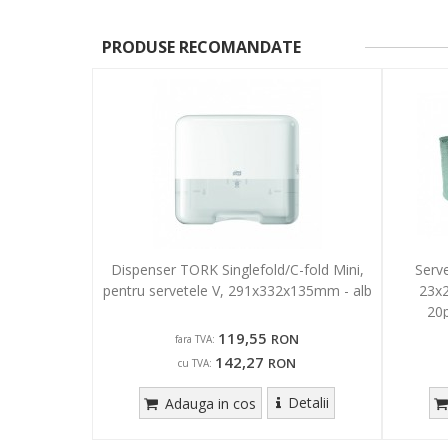
PRODUSE RECOMANDATE
Dispenser TORK Singlefold/C-fold Mini,
Serve
pentru servetele V, 291x332x135mm - alb
23x2
20p
119,55
RON
fara TVA:
142,27
RON
cu TVA:
Detalii
Adauga in cos