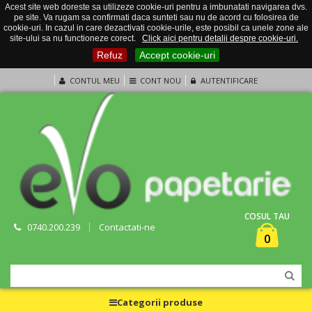
Acest site web doreste sa utilizeze cookie-uri pentru a imbunatati navigarea dvs.
pe site. Va rugam sa confirmati daca sunteti sau nu de acord cu folosirea de
cookie-uri. In cazul in care dezactivati cookie-urile, este posibil ca unele zone ale
site-ului sa nu functioneze corect.
Click aici pentru detalii despre cookie-uri.
Refuz
Accept cookie-uri
CONTUL MEU
CONT NOU
AUTENTIFICARE
COSUL TAU
0740.200.239
Contactati-ne
0
Categorii produse