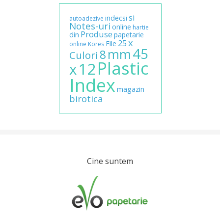
si
indecsi
autoadezive
Notes-uri
online
hartie
Produse
din
papetarie
x
25
File
online
Kores
45
mm
8
Culori
Plastic
12
x
Index
magazin
birotica
Cine suntem