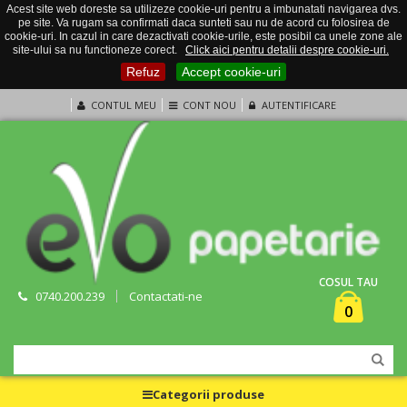
Acest site web doreste sa utilizeze cookie-uri pentru a imbunatati navigarea dvs.
pe site. Va rugam sa confirmati daca sunteti sau nu de acord cu folosirea de
cookie-uri. In cazul in care dezactivati cookie-urile, este posibil ca unele zone ale
site-ului sa nu functioneze corect.
Click aici pentru detalii despre cookie-uri.
Refuz
Accept cookie-uri
CONTUL MEU
CONT NOU
AUTENTIFICARE
COSUL TAU
0740.200.239
Contactati-ne
0
Categorii produse