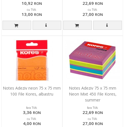
10,92
22,69
RON
RON
cu TVA:
cu TVA:
13,00
27,00
RON
RON
Notes Adeziv neon 75 x 75 mm
Notes Adeziv 75 x 75 mm
100 File Kores, albastru
Neon Mixt 450 File Kores,
summer
fara TVA:
fara TVA:
3,36
22,69
RON
RON
cu TVA:
cu TVA:
4,00
27,00
RON
RON