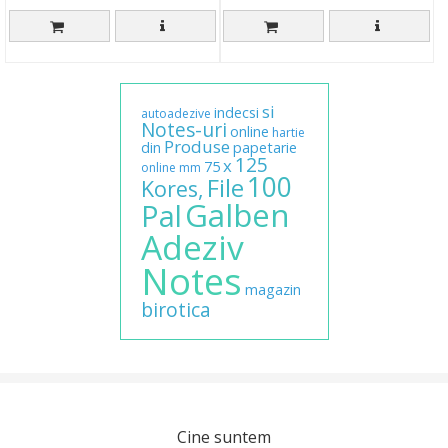
si
indecsi
autoadezive
Notes-uri
online
hartie
Produse
din
papetarie
125
x
75
online
mm
100
File
Kores,
Galben
Pal
Adeziv
Notes
magazin
birotica
Cine suntem